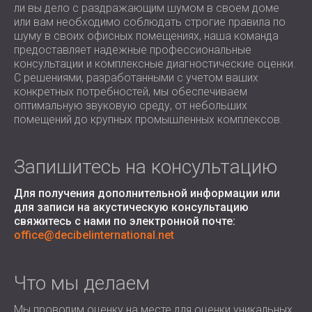
ли вы дело с раздражающим шумом в своем доме
ЗВУКОИЗОЛЯЦИЯ И АКУСТИКА ДЛЯ
ROMÂNIA (RO)
или вам необходимо соблюдать строгие правила по
ЗАЛЫ
POLAND (PL)
шуму в своих офисных помещениях, наша команда
ЗВУКОИЗОЛЯЦИЯ И АКУСТИЧЕСКИЕ
FINLAND (FI)
предоставляет надежные профессиональные
РЕШЕНИЯ ДЛЯ ТОРГОВЫХ
USA (US)
консультации и комплексные диагностические оценки.
С решениями, разработанными с учетом ваших
SOUTH AFRICA (ZA)
ПОМЕЩЕНИЙ
конкретных потребностей, мы обеспечиваем
ЗВУКОИЗОЛЯЦИЯ И АКУСТИКА ДЛЯ
оптимальную звуковую среду, от небольших
ОБРАЗОВАТЕЛЬНЫХ УЧРЕЖДЕНИЙ
помещений до крупных промышленных комплексов.
SOUND INSULATION AND ACOUSTICS
FOR HEALTH CARE FACILITIES
Запишитесь на консультацию
ЗВУКОИЗОЛЯЦИОННЫЕ И
АКУСТИЧЕСКИЕ РЕШЕНИЯ ДЛЯ
Для получения дополнительной информации или
АУДИОЛОГИЧЕСКОЙ ОТРАСЛИ
для записи на акустическую консультацию
свяжитесь с нами по
электронной почте:
ЗВУКОИЗОЛЯЦИОННЫЕ И
office@decibelinternational.net
АКУСТИЧЕСКИЕ РЕШЕНИЯ ДЛЯ
ЦЕНТРОВ ОБРАБОТКИ ДАННЫХ
Что мы делаем
Мы проводим оценку на месте для оценки уникальных