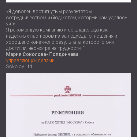
«Я доволен достигнутым результатом,
сотрудничеством и бюджетом, который нам удалось
уйти.
Я рекомендую компанию и ее владельца как
надежных партнеров из-за подхода, отношения и
хорошего конечного результата, которого они
достигли, несмотря на трудности. "
Мария Соколова- Попдончева
управляющий делами
Sokolov Ltd.