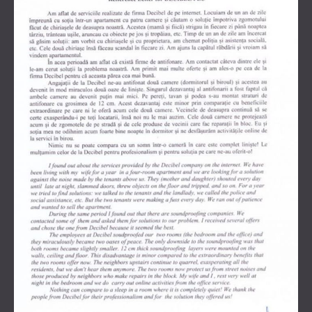
ЗВУКОИЗОЛЯЦИЯ И АКУСТИКА ДЛЯ
ROMÂNIA (RO)
ЗАЛЫ
POLAND (PL)
ЗВУКОИЗОЛЯЦИЯ И АКУСТИЧЕСКИЕ
FINLAND (FI)
РЕШЕНИЯ ДЛЯ ТОРГОВЫХ
USA (US)
SOUTH AFRICA (ZA)
ПОМЕЩЕНИЙ
ЗВУКОИЗОЛЯЦИЯ И АКУСТИКА ДЛЯ
ОБРАЗОВАТЕЛЬНЫХ УЧРЕЖДЕНИЙ
SOUND INSULATION AND ACOUSTICS
FOR HEALTH CARE FACILITIES
ЗВУКОИЗОЛЯЦИОННЫЕ И
АКУСТИЧЕСКИЕ РЕШЕНИЯ ДЛЯ
АУДИОЛОГИЧЕСКОЙ ОТРАСЛИ
ЗВУКОИЗОЛЯЦИОННЫЕ И
АКУСТИЧЕСКИЕ РЕШЕНИЯ ДЛЯ
ЦЕНТРОВ ОБРАБОТКИ ДАННЫХ