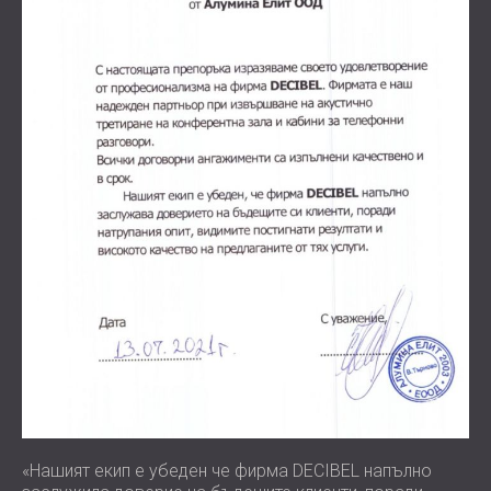
«Нашият екип е убеден че фирма DECIBEL напълно