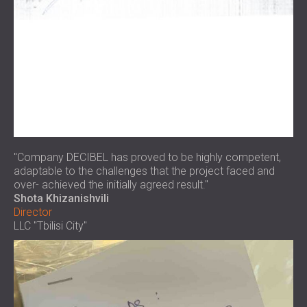
"Company DECIBEL has proved to be highly competent,
adaptable to the challenges that the project faced and
over- achieved the initially agreed result."
Shota Khizanishvili
Director
LLC "Tbilisi City"