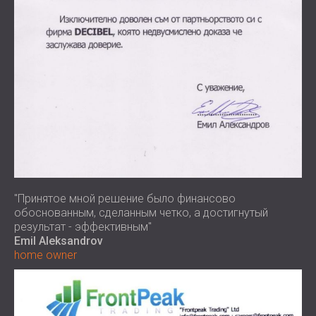
"Принятое мной решение было финансово
обоснованным, сделанным четко, а достигнутый
результат - эффективным"
Emil Aleksandrov
home owner