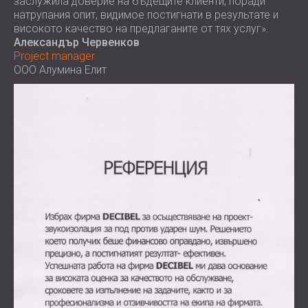
заслужила доверие на бъдещите клиенти, поради
натрупания опит, видимое постигнати в результате и
високото качество на предлаганите от тях услуг».
Александър Червенков
Project manager
ООО Алумина Елит