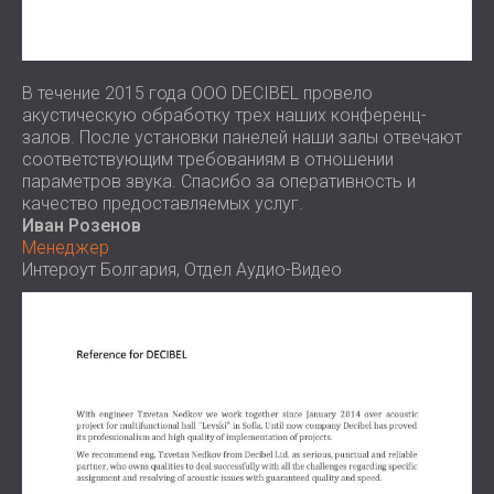
В течение 2015 года ООО DECIBEL провело
акустическую обработку трех наших конференц-
залов. После установки панелей наши залы отвечают
соответствующим требованиям в отношении
параметров звука. Спасибо за оперативность и
качество предоставляемых услуг.
Иван Розенов
Менеджер
Интероут Болгария, Отдел Аудио-Видео