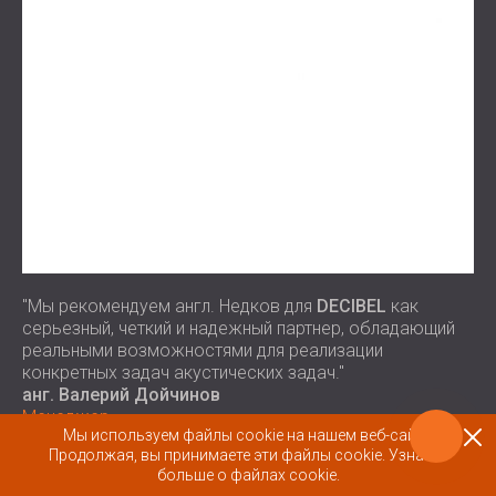
"Мы рекомендуем англ. Недков для
DECIBEL
как
серьезный, четкий и надежный партнер, обладающий
реальными возможностями для реализации
конкретных задач акустических задач."
анг. Валерий Дойчинов
Mенеджер
Мы используем файлы cookie на нашем веб-сайте.
ООО К и К Инжиниринг
Продолжая, вы принимаете эти файлы cookie.
Узнайте
больше о файлах cookie.