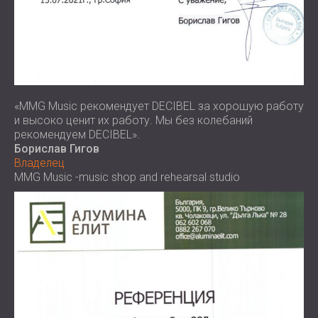
«MMG Music рекомендует DECIBEL за хорошую работу
и высоко ценит их работу. Мы без колебаний
рекомендуем DECIBEL».
Борислав Гигов
Владелец
MMG Music -music shop and rehearsal studio