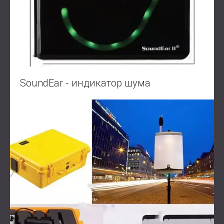
SoundEar - индикатор шума