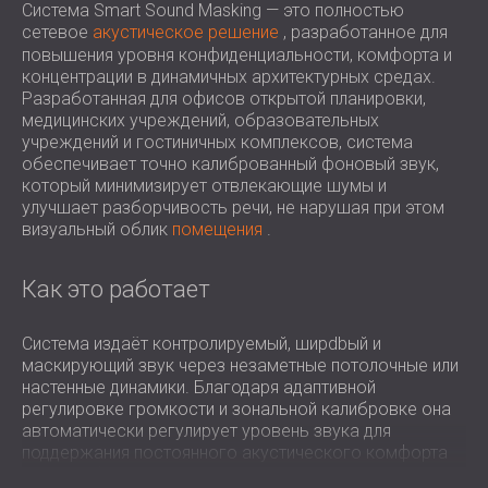
Система Smart Sound Masking — это полностью
ЗВУКОИЗОЛЯЦИЯ И АКУСТИКА ДЛЯ
ROMÂNIA (RO)
сетевое
акустическое решение
, разработанное для
ЗАЛЫ
POLAND (PL)
повышения уровня конфиденциальности, комфорта и
ЗВУКОИЗОЛЯЦИЯ И АКУСТИЧЕСКИЕ
FINLAND (FI)
концентрации в динамичных архитектурных средах.
Разработанная для офисов открытой планировки,
РЕШЕНИЯ ДЛЯ ТОРГОВЫХ
USA (US)
медицинских учреждений, образовательных
SOUTH AFRICA (ZA)
ПОМЕЩЕНИЙ
учреждений и гостиничных комплексов, система
ЗВУКОИЗОЛЯЦИЯ И АКУСТИКА ДЛЯ
обеспечивает точно калиброванный фоновый звук,
ОБРАЗОВАТЕЛЬНЫХ УЧРЕЖДЕНИЙ
который минимизирует отвлекающие шумы и
улучшает разборчивость речи, не нарушая при этом
SOUND INSULATION AND ACOUSTICS
визуальный облик
помещения
.
FOR HEALTH CARE FACILITIES
ЗВУКОИЗОЛЯЦИОННЫЕ И
Как это работает
АКУСТИЧЕСКИЕ РЕШЕНИЯ ДЛЯ
АУДИОЛОГИЧЕСКОЙ ОТРАСЛИ
Система издаёт контролируемый, ширdbый и
ЗВУКОИЗОЛЯЦИОННЫЕ И
маскирующий звук через незаметные потолочные или
АКУСТИЧЕСКИЕ РЕШЕНИЯ ДЛЯ
настенные динамики. Благодаря адаптивной
ЦЕНТРОВ ОБРАБОТКИ ДАННЫХ
регулировке громкости и зональной калибровке она
автоматически регулирует уровень звука для
поддержания постоянного акустического комфорта
при колебаниях уровня окружающего шума в течение