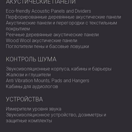
АКУСТИЧЕСКИЕ ПАНЕЛИ
Правительственные и административные здания
Eco-friendly Acoustic Panels and Dividers
Перфорированные деревянные акустические панели
Интеллектуальная акустика для
Акустические панели и перегородки с текстильным
современных помещений
покрытием
Реечные деревянные акустические панели
Wood Wool акустические панели
Система Smart Sound Masking обеспечивает
Поглотители пены и басовые ловушки
расширенное управление, адаптивную точность и
лёгкую интеграцию, создавая более тихую,
КОНТРОЛЬ ШУМА
комфортную и продуктивную среду. Она сочетает в
себе акустическую инженерию и цифровой интеллект,
Звукоизоляционные корпуса, кабины и барьеры
превращая звук в невидимый слой комфорта.
Жалюзи и глушители
Anti Vibration Mounts, Pads and Hangers
Обратитесь в компанию DECIBEL сегодня
, чтобы
Кабины для аудиологов
разработать решение по маскировке звука,
адаптированное под ваш проект.
УСТРОЙСТВА
Измерители уровня звука
Звукоизоляционное устройство, дозиметры и
защитные комплекты