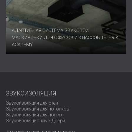
пейджинга
Мощность усилителя: до 150 Вт на контроллер
Подключение: Ethernet, USB или Wi-Fi (с защитой
WPA/WPA2 или WEP)
Функции управления: круглосуточное
АДАПТИВНАЯ СИСТЕМА ЗВУКОВОЙ
планирование, автоматическая диагностика и
МАСКИРОВКИ ДЛЯ ОФИСОВ И КЛАССОВ TELERIK
отчетность в режиме реального времени
ACADEMY
Сертификаты: UL 62368-1, CSA C22.2#62368-1, UL
2043, FCC, EN 55103-1 и 2.
Варианты громкоговорителей: стандартные,
плоские, накладные и скрытые модели
Лучше всего подходит для
ЗВУКОИЗОЛЯЦИЯ
Офисы открытой планировки и гибридные офисы
Центры здравоохранения и оздоровления
Звукоизоляция для стен
Корпоративные конференц-залы и офисы
Звукоизоляция для потолков
руководителей
Звукоизоляция для полов
Образовательные учреждения и научно-
Звукоизоляционные Двери
исследовательские институты
Отели, рестораны и места гостеприимства