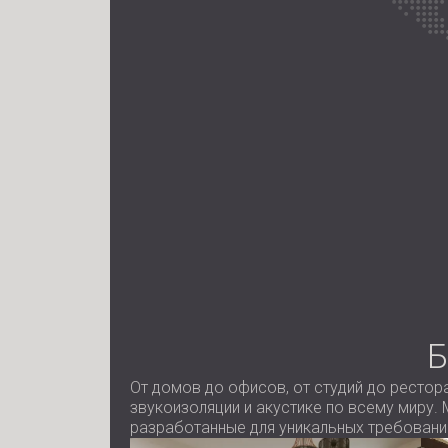
От домов до офисов, от студий до рестор
звукоизоляции и акустике по всему миру.
разработанные для уникальных требований