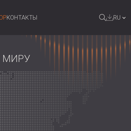
OP
КОНТАКТЫ
RU
ОИСК
БЪЛГАРИЯ | BG
GREAT BRITAIN | GB
 МИРУ
DEUTSCHLAND | DE
ÖSTERREICH | AT
SRBIJA | RS
ROMÂNIA | RO
POLAND | PL
FINLAND | FI