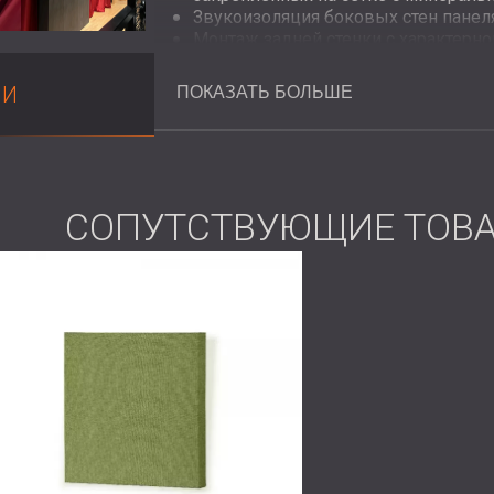
Звукоизоляция боковых стен панел
Монтаж задней стенки с характерн
древесины
Акустическая обработка эксперимен
МИ
ПОКАЗАТЬ БОЛЬШЕ
Wall различной толщины и НЧ-резо
Решение
СОПУТСТВУЮЩИЕ ТОВ
Компания DECIBEL внедрила комплексн
требованиям
театра
. Основное звукопо
изготовленных на заказ огнестойких ак
расположенных в соответствии с акуст
Стены и потолки отделаны комбинацией
позволило сбалансировать функциональн
В главном зале, где точность управлен
компания DECIBEL установила акустичес
резонатором — решением нового поколе
басовых частот, с которыми стандартны
справиться.