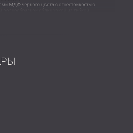
ями МДФ черного цвета с огнестойкостью
ой волнообразной облицовкой из гибкой
тального зала с использованием панелей Echo
натора
АРЫ
ую акустическую систему, отвечающую всем
глощение было достигнуто с помощью
устических войлочных панелей, стратегически
ическим исследованием.
 гибкой деревянной обшивки и панелей МДФ, что
ость и эстетику.
ия низкими частотами имела решающее значение,
кие панели Echo Wall вместе с инновационным НЧ-
ния, предназначенным для обработки глубоких
е акустические панели не могут эффективно