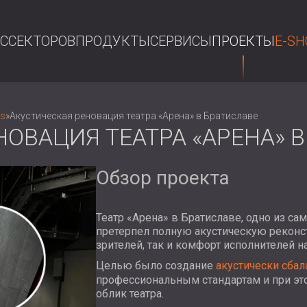
АС
СЕКТОРОВ
ПРОДУКТЫ
СЕРВИСЫ
ПРОЕКТЫ
E-SH
П
ls
»
Акустическая реновация театра «Арена» в Братиславе
ОВАЦИЯ ТЕАТРА «АРЕНА» В
Обзор проекта
Театр «Арена» в Братиславе, одно из с
претерпел полную акустическую реконс
зрителей, так и комфорт исполнителей на
Целью было создание
акустически сба
профессиональным стандартам и при эт
облик театра.