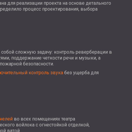
USA | US
на для реализации проекта на основе детального
пределило процесс проектирования, выбора
SOUTH AFRICA | ZA
а собой сложную задачу: контроль реверберации в
ми, поддержание четкости речи и музыки, а
пожарной безопасности.
ючительный контроль звука
без ущерба для
анелей
во всех помещениях театра
еского войлока с огнестойкой отделкой,
ной ватой