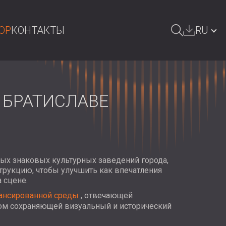
OP
КОНТАКТЫ
RU
ОИСК
БЪЛГАРИЯ | BG
GREAT BRITAIN | GB
 БРАТИСЛАВЕ
DEUTSCHLAND | DE
ÖSTERREICH | AT
SRBIJA | RS
амых знаковых культурных заведений города,
ROMÂNIA | RO
трукцию, чтобы улучшить как впечатления
 сцене.
POLAND | PL
лансированной среды
, отвечающей
ом сохраняющей визуальный и исторический
FINLAND | FI