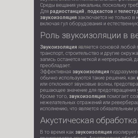
Среды вещания уникальны, поскольку треб
Для
радиостанций
,
подкастов
и
телесту
звукоизоляция
заключается не только в 
включая гул оборудования и естественну
Роль звукоизоляции в в
Звукоизоляция
является основой любой п
транспорт, строительство и другие окруж
запись останется четкой и непрерывной, 
преобладает.
Эффективная
звукоизоляция
подразумева
обычно используются такие решения, как
или отклоняют звуковые волны, предотвра
решающее значение для предотвращения у
Кроме того,
звукоизоляция
помогает соз
нежелательных отражений или ревербераци
исполнению, что является обязательным 
Акустическая обработка
В то время как
звукоизоляция
изолирует