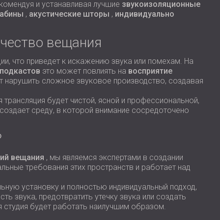
екомендуя и устанавливая лучшие
звукоизоляционные
кабины
,
акустические шторы
,
индивидуально
ачество вещания
и, что приведет к искажению звука или помехам. На
 подкастов
это может повлиять на
восприятие
т нарушить сложное звуковое производство, создавая
я трансляция будет чистой, ясной и профессиональной,
создает среду, в которой внимание сосредоточено
?
ий вещания
, мы являемся экспертами в создании
льные требования этих пространств и работает над
ьную установку и полностью индивидуальный подход,
ть звука, предотвратить утечку звука или создать
я студия будет работать наилучшим образом.