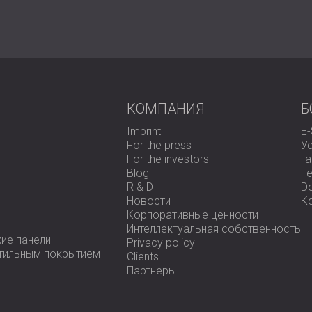
КОМПАНИЯ
Б
Imprint
E
For the press
У
For the investors
Г
Blog
Te
R & D
D
Новости
К
Корпоративные ценности
Интеллектуальная собственность
ие панели
Privacy policy
стильным покрытием
Clients
Партнеры