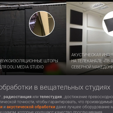
АКУСТИЧЕСКАЯ ИНТЕ
ЗВУКОИЗОЛЯЦИОННЫЕ ШТОРЫ
НА ТЕЛЕКАНАЛЕ «ТВ 
ДЛЯ DOLI MEDIA STUDIO
СЕВЕРНОЙ МАКЕДОН
обработки в вещательных студиях
т
,
радиостанция
или
телестудия
, достижение превосходног
ической точности, чтобы гарантировать, что производимый
ии
и
акустической обработки
даже лучшее оборудование мо
м шумом, которые ухудшают качество прослушивания.