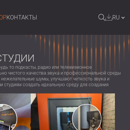
OP
КОНТАКТЫ
RU
ОИСК
БЪЛГАРИЯ | BG
GREAT BRITAIN | GB
СТУДИИ
DEUTSCHLAND | DE
дь то подкасты, радио или телевизионное
ьно чистого качества звука и профессиональной среды
ÖSTERREICH | AT
 нежелательные шумы, улучшают четкость звука и
и студиям создать идеальную среду для создания
SRBIJA | RS
ROMÂNIA | RO
POLAND | PL
FINLAND | FI