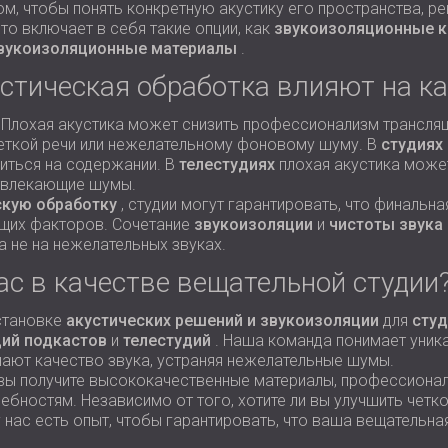
м, чтобы понять конкретную акустику его пространства, р
Это включает в себя такие опции, как
звукоизоляционные 
вукоизоляционные материалы
.
устическая обработка влияют на к
 Плохая акустика может снизить профессионализм трансляци
еткой речи или нежелательному фоновому шуму. В
студиях
иться на содержании. В
телестудиях
плохая акустика може
твлекающие шумы.
скую обработку
, студии могут гарантировать, что финальна
ющих факторов. Сочетание
звукоизоляции
и
чистоты звука
а не на нежелательных звуках.
ас в качестве вещательной студии
становке
акустических
решений и звукоизоляции
для
студ
дий подкастов
и
телестудий
. Наша команда понимает уника
ают качество звука, устраняя нежелательные шумы.
 вы получите высококачественные материалы, профессионал
ностям. Независимо от того, хотите ли вы улучшить четкос
 нас есть опыт, чтобы гарантировать, что ваша вещательна