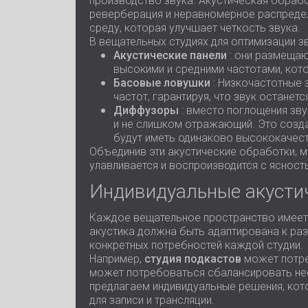
производство звука. Акустическая обрабо
реверберация и неравномерное распредел
среду, которая улучшает четкость звука.
В вещательных студиях для оптимизации з
Акустические панели
: они размещаю
высокими и средними частотами, кото
Басовые ловушки
: Низкочастотные 
частот, гарантируя, что звук остане
Диффузоры
: вместо поглощения зв
и не слишком отражающий. Это созда
будут иметь одинаково высококачест
Объединив эти акустические обработки, 
улавливается и воспроизводится с ясност
Индивидуальные акусти
Каждое вещательное пространство имеет
акустика должна быть адаптирована к ра
конкретных потребностей каждой студии.
Например,
студия подкастов
может потре
может потребоваться сбалансировать нес
предлагаем индивидуальные решения, кот
для записи и трансляции.