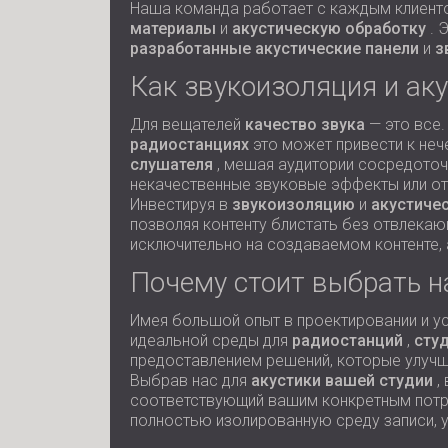
Наша команда работает с каждым клиенто
материалы
и
акустическую обработку
. 
разработанные акустические панели
и
з
Как звукоизоляция и ак
Для вещателей
качество звука
— это все.
радиостанциях
это может привести к неч
слушателя
, мешая аудитории сосредоточ
некачественные звуковые эффекты или о
Инвестируя в
звукоизоляцию
и
акустиче
позволяя контенту блистать без отвлека
исключительно на создаваемом контенте, 
Почему стоит выбрать н
Имея большой опыт в проектировании и у
идеальной среды для
радиостанций
,
сту
предоставлением решений, которые улучш
Выбрав нас для
акустики вашей студии
,
соответствующий вашим конкретным потреб
полностью изолированную среду записи, у