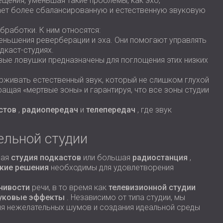
щения, уменьшая такие проблемы, как эхо,
ает более сбалансированную и естественную звуковую
бработки. К ним относятся:
меньшения реверберации и эха. Они помогают управлять
дкаст-студиях.
вые ловушки предназначены для поглощения этих низких
живать естественный звук, который не слишком глухой
щая «мертвые зоны» и гарантируя, что все зоны студии
стов
,
радиопередач
и
телепередач
, где звук
ельной студии
шая
студия подкастов
или большая
радиостанция
,
кие решения
необходимы для удовлетворения
чивости
речи, в то время как
телевизионной студии
уковые эффекты
. Независимо от типа студии, мы
ия нежелательных шумов и создания идеальной среды