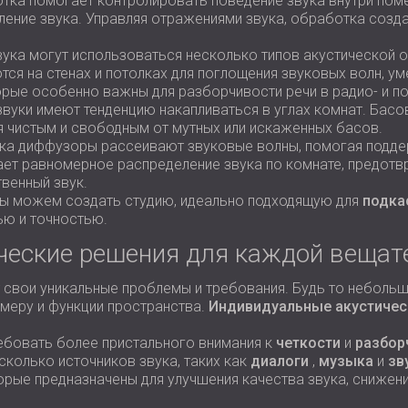
тка помогает контролировать поведение звука внутри поме
ение звука. Управляя отражениями звука, обработка созд
вука могут использоваться несколько типов акустической о
тся на стенах и потолках для поглощения звуковых волн, у
рые особенно важны для разборчивости речи в радио- и по
звуки имеют тенденцию накапливаться в углах комнат. Басо
тся чистым и свободным от мутных или искаженных басов.
ука диффузоры рассеивают звуковые волны, помогая поддер
ет равномерное распределение звука по комнате, предотвра
венный звук.
мы можем создать студию, идеально подходящую для
подка
ью и точностью.
ческие решения для каждой вещат
 свои уникальные проблемы и требования. Будь то неболь
змеру и функции пространства.
Индивидуальные акустичес
бовать более пристального внимания к
четкости
и
разбор
колько источников звука, таких как
диалоги
,
музыка
и
зв
орые предназначены для улучшения качества звука, снижен