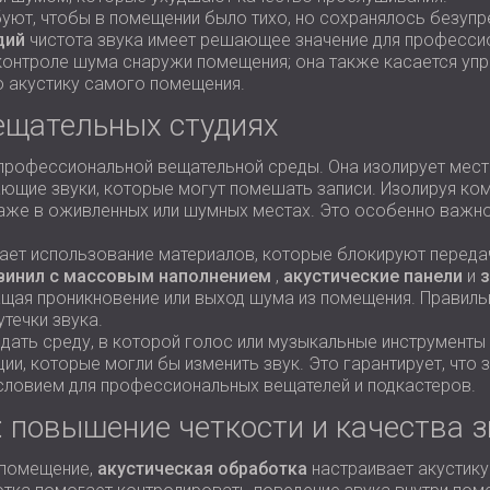
уют, чтобы в помещении было тихо, но сохранялось безупр
дий
чистота звука имеет решающее значение для профессио
контроле шума снаружи помещения; она также касается уп
ю акустику самого помещения.
ещательных студиях
рофессиональной вещательной среды. Она изолирует место
ающие звуки, которые могут помешать записи. Изолируя ком
даже в оживленных или шумных местах. Это особенно важно
ет использование материалов, которые блокируют переда
винил с массовым наполнением
,
акустические панели
и
щая проникновение или выход шума из помещения. Правильн
течки звука.
дать среду, в которой голос или музыкальные инструменты 
и, которые могли бы изменить звук. Это гарантирует, что 
условием для профессиональных вещателей и подкастеров.
: повышение четкости и качества з
 помещение,
акустическая обработка
настраивает акустику