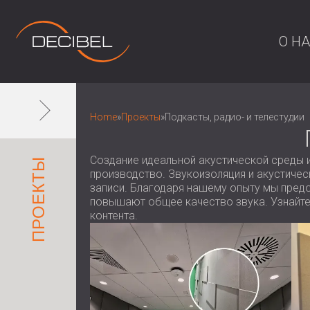
О Н
Home
»
Проекты
»
Подкасты, радио- и телестудии
Создание идеальной акустической среды и
ПРОЕКТЫ
производство. Звукоизоляция и акустиче
записи. Благодаря нашему опыту мы пред
повышают общее качество звука. Узнайте,
контента.