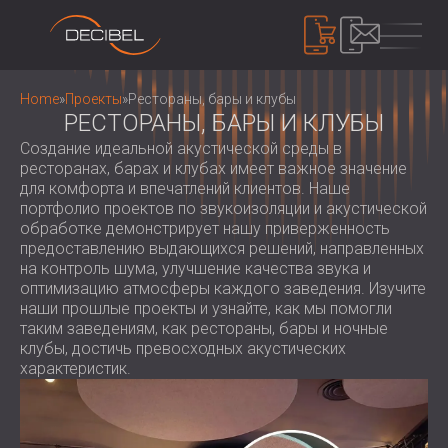
ПРОДУКТЫ
Home
»
Проекты
»
Рестораны, бары и клубы
РЕСТОРАНЫ, БАРЫ И КЛУБЫ
Создание идеальной акустической среды в
ЗВУКОИЗОЛЯЦИЯ
ресторанах, барах и клубах имеет важное значение
для комфорта и впечатлений клиентов. Наше
ЗВУКОИЗОЛЯЦИЯ ДЛЯ СТЕН
портфолио проектов по звукоизоляции и акустической
ЗВУКОИЗОЛЯЦИЯ ДЛЯ ПОТОЛКОВ
АКУСТИЧЕСКИЕ ПАНЕЛИ
обработке демонстрирует нашу приверженность
ЗВУКОИЗОЛЯЦИЯ ДЛЯ ПОЛОВ
предоставлению выдающихся решений, направленных
ECO-FRIENDLY ACOUSTIC PANELS AND
на контроль шума, улучшение качества звука и
ЗВУКОИЗОЛЯЦИОННЫЕ ДВЕРИ
DIVIDERS
КОНТРОЛЬ ШУМА
оптимизацию атмосферы каждого заведения. Изучите
ПЕРФОРИРОВАННЫЕ ДЕРЕВЯННЫЕ
ЗВУКОИЗОЛЯЦИОННЫЕ КОРПУСА,
наши прошлые проекты и узнайте, как мы помогли
АКУСТИЧЕСКИЕ ПАНЕЛИ
таким заведениям, как рестораны, бары и ночные
КАБИНЫ И БАРЬЕРЫ
УСТРОЙСТВА
клубы, достичь превосходных акустических
АКУСТИЧЕСКИЕ ПАНЕЛИ И
ЖАЛЮЗИ И ГЛУШИТЕЛИ
ИЗМЕРИТЕЛИ УРОВНЯ ЗВУКА
характеристик.
ПЕРЕГОРОДКИ С ТЕКСТИЛЬНЫМ
ANTI VIBRATION MOUNTS, PADS AND
ЗВУКОИЗОЛЯЦИОННОЕ УСТРОЙСТВО,
ПОКРЫТИЕМ
HANGERS
ДОЗИМЕТРЫ И ЗАЩИТНЫЕ
О НАС
РЕЕЧНЫЕ ДЕРЕВЯННЫЕ
КАБИНЫ ДЛЯ АУДИОЛОГОВ
КОМПЛЕКТЫ
КТО МЫ