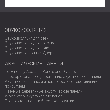
баланс функциональности и стиля для гостиничных
помещений, даже в случаях, когда пространство для
установки панелей на стенах ограничено.
Поднимите атмосферу вашего ресторана с помощью
акустических решений DECIBEL.
Свяжитесь с нами
сегодня, чтобы изучить индивидуальные варианты для
ЗВУКОИЗОЛЯЦИЯ
вашего пространства.
Звукоизоляция для стен
Звукоизоляция для потолков
Звукоизоляция для полов
Звукоизоляционные Двери
АКУСТИЧЕСКИЕ ПАНЕЛИ
Eco-friendly Acoustic Panels and Dividers
Перфорированные деревянные акустические панели
Акустические панели и перегородки с текстильным
покрытием
Реечные деревянные акустические панели
Wood Wool акустические панели
Поглотители пены и басовые ловушки