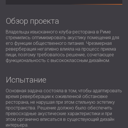
ЗВУКОИЗОЛЯЦИЯ И АКУСТИКА ДЛЯ
ROMÂNIA (RO)
ЗАЛЫ
POLAND (PL)
ЗВУКОИЗОЛЯЦИЯ И АКУСТИЧЕСКИЕ
FINLAND (FI)
Обзор проекта
РЕШЕНИЯ ДЛЯ ТОРГОВЫХ
USA (US)
Владельцы изысканного клуба-ресторана в Риме
SOUTH AFRICA (ZA)
ПОМЕЩЕНИЙ
стремились оптимизировать акустику помещения для
ЗВУКОИЗОЛЯЦИЯ И АКУСТИКА ДЛЯ
его функции общественного питания. Чрезмерная
ОБРАЗОВАТЕЛЬНЫХ УЧРЕЖДЕНИЙ
реверберация негативно влияла на процесс приема
пищи, поэтому требовалось решение, сочетающее
SOUND INSULATION AND ACOUSTICS
функциональность с высококлассным дизайном.
FOR HEALTH CARE FACILITIES
ЗВУКОИЗОЛЯЦИОННЫЕ И
АКУСТИЧЕСКИЕ РЕШЕНИЯ ДЛЯ
Испытание
АУДИОЛОГИЧЕСКОЙ ОТРАСЛИ
Основная задача состояла в том, чтобы адаптировать
ЗВУКОИЗОЛЯЦИОННЫЕ И
время реверберации к оживленной обстановке
АКУСТИЧЕСКИЕ РЕШЕНИЯ ДЛЯ
ресторана, не нарушая при этом стильную эстетику
ЦЕНТРОВ ОБРАБОТКИ ДАННЫХ
пространства. Решение должно было обеспечить
превосходные акустические характеристики и при
этом органично вписаться в существующий дизайн
интерьера.