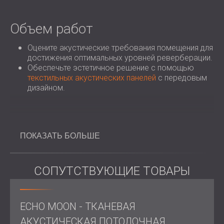
Объем работ
Оцените акустические требования помещения для
достижения оптимальных уровней реверберации.
Обеспечьте эстетичное решение с помощью
текстильных акустических панелей
с передовым
дизайном.
Решение
ПОКАЗАТЬ БОЛЬШЕ
Компания DECIBEL предложила потолочные панели
Echo Moon в индивидуальных цветах,
соответствующих существующему интерьеру.
СОПУТСТВУЮЩИЕ ТОВАРЫ
Панели были стратегически размещены для
эффективного поглощения излишнего шума и
сохранения элегантной атмосферы ресторана.
ECHO MOON - ТКАНЕВАЯ
Круглые формы панелей Echo Moon добавили
элемент современного дизайна, слегка улучшив
АКУСТИЧЕСКАЯ ПОТОЛОЧНАЯ