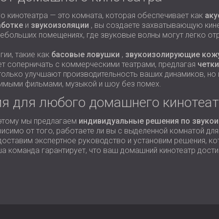
 кинотеатра — это комната, которая обеспечивает как
аку
аботке
и
звукоизоляции
, вы создаете захватывающую кине
ебольших помещениях, где звуковые волны могут легко отр
гии, такие как
басовые ловушки
,
звукоизолирующие кож
ет соперничать с коммерческими театрами, предлагая
четки
 только улучшают производительность ваших динамиков, н
имыми фильмами, музыкой и шоу без помех.
я для любого домашнего кинотеа
оэтому мы предлагаем
индивидуальные решения по звуко
исимо от того, работаете ли вы с выделенной комнатой дл
едоставим экспертное руководство и установим решения, 
ша команда гарантирует, что ваш домашний кинотеатр дости