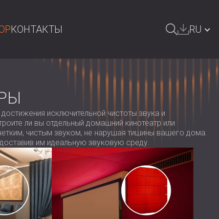
OP
КОНТАКТЫ
RU
ОИСК
БЪЛГАРИЯ | BG
GREAT BRITAIN | GB
РЫ
DEUTSCHLAND | DE
 достижения исключительной чистоты звука и
роите ли вы отдельный домашний кинотеатр или
ÖSTERREICH | AT
етким, чистым звуком, не нарушая тишины вашего дома.
едоставив им идеальную звуковую среду.
SRBIJA | RS
ROMÂNIA | RO
POLAND | PL
FINLAND | FI