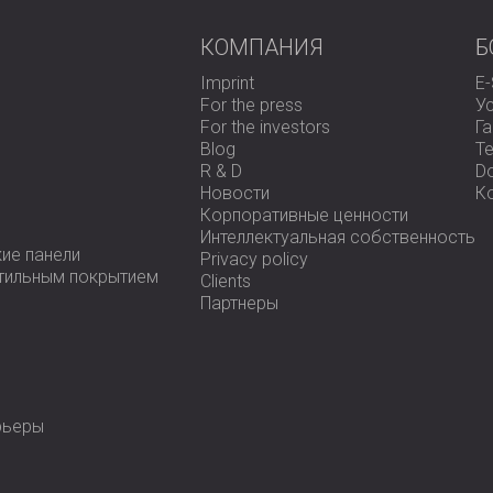
КОМПАНИЯ
Б
Imprint
E
For the press
У
For the investors
Г
Blog
Te
R & D
D
Новости
К
Корпоративные ценности
Интеллектуальная собственность
ие панели
Privacy policy
стильным покрытием
Clients
Партнеры
рьеры