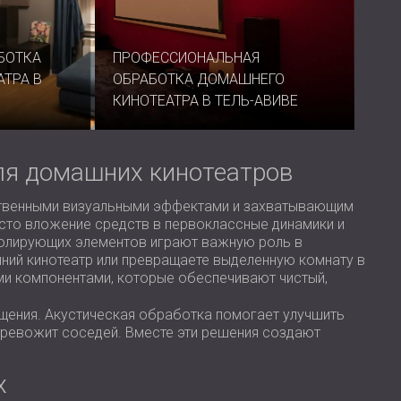
USA | US
SOUTH AFRICA | ZA
БОТКА
ПРОФЕССИОНАЛЬНАЯ
ТРА В
ОБРАБОТКА ДОМАШНЕГО
КИНОТЕАТРА В ТЕЛЬ-АВИВЕ
ля домашних кинотеатров
ственными визуальными эффектами и захватывающим
сто вложение средств в первоклассные динамики и
золирующих элементов играют важную роль в
шний кинотеатр или превращаете выделенную комнату в
и компонентами, которые обеспечивают чистый,
ещения. Акустическая обработка помогает улучшить
отревожит соседей. Вместе эти решения создают
х