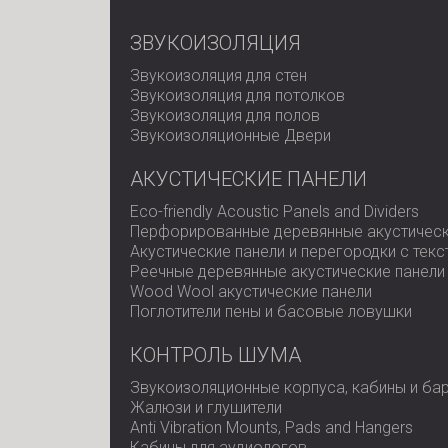
ЗВУКОИЗОЛЯЦИЯ
Звукоизоляция для стен
Звукоизоляция для потолков
Звукоизоляция для полов
Звукоизоляционные Двери
АКУСТИЧЕСКИЕ ПАНЕЛИ
Eco-friendly Acoustic Panels and Dividers
Перфорированные деревянные акустическ
Акустические панели и перегородки с тек
Реечные деревянные акустические панели
Wood Wool акустические панели
Поглотители пены и басовые ловушки
КОНТРОЛЬ ШУМА
Звукоизоляционные корпуса, кабины и ба
Жалюзи и глушители
Anti Vibration Mounts, Pads and Hangers
Кабины для аудиологов