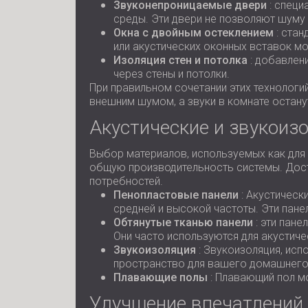
Звуконепроницаемые двери
: специ
среды. Эти двери не позволяют шуму 
Окна с двойным остеклением
: стан
или акустических оконных вставок м
Изоляция стен и потолка
: добавлен
через стены и потолки.
При правильном сочетании этих технологи
внешним шумом, а звуки в комнате остану
Акустические и звукои
Выбор материалов, используемых как для
общую производительность системы. Дост
потребностей.
Пенопластовые панели
: Акустическ
средней и высокой частоты. Эти пане
Обтянутые тканью панели
: эти пан
Они часто используются для акустиче
Звукоизоляция
: Звукоизоляция, исп
пространство для вашего домашнего
Плавающие полы
: Плавающий пол мо
Улучшение впечатлений 