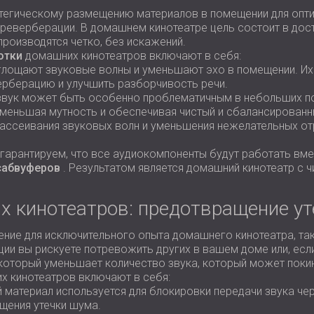
атегическому размещению материалов в помещении для опти
и реверберации. В домашнем кинотеатре цель состоит в дос
роизводятся четко, без искажений.
отки
домашних кинотеатров включают в себя:
оглощают звуковые волны и уменьшают эхо в помещении. Их
ерберацию и улучшить разборчивость речи.
 звук может быть особенно проблематичным в небольших п
уменьшая мутность и обеспечивая чистый и сбалансирован
рассеивания звуковых волн и уменьшения нежелательных от
гарантируем, что все аудиокомпоненты будут работать вм
сабвуферов
. Результатом является домашний кинотеатр с
х кинотеатров: предотвращение у
ение для исключительного опыта домашнего кинотеатра, та
ции вы рискуете потревожить других в вашем доме или, есл
который уменьшает количество звука, который может покин
х кинотеатров включают в себя:
й материал используется для блокировки передачи звука чер
щения утечки шума.