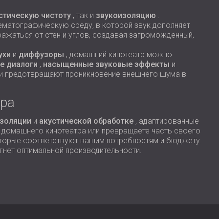
стическую чистоту
, так и
звукоизоляцию
.
матографическую среду, в которой звук дополняет
ажаться от стен и углов, создавая загроможденный,
ухи
и
диффузоры
, домашний кинотеатр можно
е диалоги
,
насыщенные звуковые эффекты
и
о и предотвращают проникновение внешнего шума в
тра
изоляции
и
акустической обработке
, адаптированные
я домашнего кинотеатра или превращаете часть своего
которые соответствуют вашим потребностям и бюджету.
гнет оптимальной производительности.