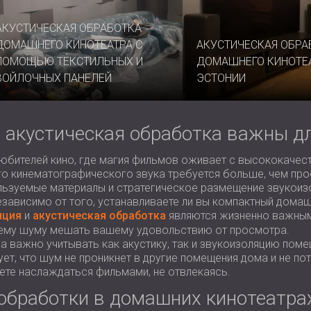
АКУСТИЧЕСКАЯ ОБРАБОТКА
ДОМАШНЕГО КИНОТЕАТРА С
АКУСТИЧЕСКАЯ ОБРА
ПОМОЩЬЮ ТЕКСТИЛЬНЫХ И
ДОМАШНЕГО КИНОТЕА
ВОЙЛОЧНЫХ ПАНЕЛЕЙ
ЭСТОНИИ
 акустическая обработка важны д
любителей кино, где магия фильмов оживает с высококаче
го кинематографического звука требуется больше, чем про
льзуемые материалы и стратегическое размещение звукои
зависимо от того, устанавливаете ли вы компактный дома
яция
и
акустическая обработка
являются жизненно важным
нему шуму мешать вашему удовольствию от просмотра.
а важно учитывать как акустику, так и звукоизоляцию пом
рует, что шум не проникнет в другие помещения дома и не п
те наслаждаться фильмами, не отвлекаясь.
обработки в домашних кинотеатра