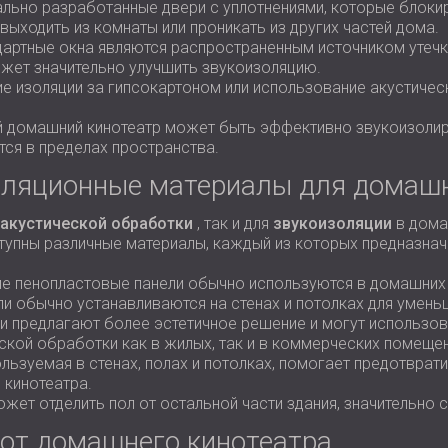
ально разработанные двери с уплотнениями, которые блоки
выходить из комнаты или проникать из других частей дома.
дартные окна являются распространенным источником утечк
ожет значительно улучшить звукоизоляцию.
ие изоляции за гипсокартоном или использование акустичес
й домашний кинотеатр может быть эффективно звукоизолиро
тся в пределах пространства.
золяционные материалы для домаш
акустической обработки
, так и для
звукоизоляции
в дома
упны различные материалы, каждый из которых предназначе
ие пенопластовые панели обычно используются в домашних 
ли обычно устанавливаются на стенах и потолках для умень
ели предлагают более эстетичное решение и могут использо
ской обработки как в жилых, так и в коммерческих помещен
ользуемая в стенах, полах и потолках, помогает предотврат
 кинотеатра.
жет отделить пол от остальной части здания, значительно
от домашнего кинотеатра