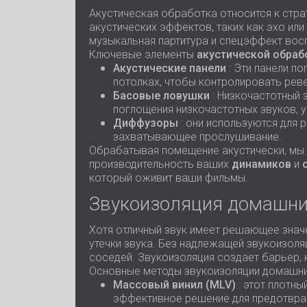
Акустическая обработка относится к стр
акустических эффектов, таких как эхо ил
музыкальная партитура и спецэффект восп
Ключевые элементы
акустической обраб
Акустические панели
: Эти панели п
потолках, чтобы контролировать рев
Басовые ловушки
: Низкочастотный
поглощения низкочастотных звуков, 
Диффузоры
: они используются для 
захватывающее прослушивание.
Обрабатывая помещение акустически, мы 
производительность ваших
динамиков
и
который оживит ваши фильмы.
Звукоизоляция домашни
Хотя отличный звук имеет решающее знач
утечки звука. Без надлежащей звукоизоля
соседей. Звукоизоляция создает барьер, 
Основные методы звукоизоляции домашни
Массовый винил (MLV)
: этот плотны
эффективное решение для предотвра