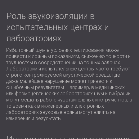
ЗВУКОИЗОЛЯЦИЯ И АКУСТИКА ДЛЯ
ROMÂNIA (RO)
ЗАЛЫ
POLAND (PL)
Роль звукоизоляции в
ЗВУКОИЗОЛЯЦИЯ И АКУСТИЧЕСКИЕ
FINLAND (FI)
испытательных центрах и
РЕШЕНИЯ ДЛЯ ТОРГОВЫХ
USA (US)
SOUTH AFRICA (ZA)
лабораториях
ПОМЕЩЕНИЙ
ЗВУКОИЗОЛЯЦИЯ И АКУСТИКА ДЛЯ
Избыточный шум в условиях тестирования может
ОБРАЗОВАТЕЛЬНЫХ УЧРЕЖДЕНИЙ
привести к ложным показаниям, снижению точности и
SOUND INSULATION AND ACOUSTICS
трудностям в сосредоточении на точных задачах.
FOR HEALTH CARE FACILITIES
Лаборатории и испытательные центры часто требуют
строго контролируемой акустической среды, где
ЗВУКОИЗОЛЯЦИОННЫЕ И
даже малейшее нарушение может привести к
АКУСТИЧЕСКИЕ РЕШЕНИЯ ДЛЯ
ошибочным результатам. Например, в медицинских
АУДИОЛОГИЧЕСКОЙ ОТРАСЛИ
или фармацевтических лабораториях шум и вибрации
ЗВУКОИЗОЛЯЦИОННЫЕ И
могут мешать работе чувствительных инструментов, в
то время как в инженерных и электронных
АКУСТИЧЕСКИЕ РЕШЕНИЯ ДЛЯ
лабораториях звуковые волны могут влиять на
ЦЕНТРОВ ОБРАБОТКИ ДАННЫХ
измерения и результаты.