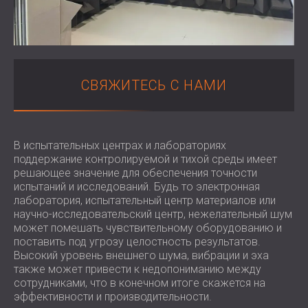
АКУСТИЧЕСКИЕ ПАНЕЛИ
BLOG
СЕКТОРОВ
WOOD WOOL АКУСТИЧЕСКИЕ ПАНЕЛИ
R & D
ЗВУКОИЗОЛЯЦИЯ И АКУСТИКА ДЛЯ
ПОГЛОТИТЕЛИ ПЕНЫ И БАСОВЫЕ
НОВОСТИ
ЖИЛЫЕ ДОМА
ЛОВУШКИ
СЕРВИСЫ
VIDEO
C SOUND INSULATION AND ACOUSTICS
ВСЕ АКУСТИЧЕСКИЕ ПАНЕЛИ
АКУСТИЧЕСКИЙ КОНСАЛТИНГ
РЕКОМЕНДАЦИИ
СВЯЖИТЕСЬ С НАМИ
FOR PRODUCTION FACILITIES
АКУСТИЧЕСКОЕ МОДЕЛИРОВАНИЕ
ПРОЕКТЫ
ЧЛЕНСТВО
ЗВУКОИЗОЛЯЦИЯ И АКУСТИКА ДЛЯ
АКУСТИЧЕСКАЯ ИНЖЕНЕРИЯ
ОФИСЫ
ИЗМЕРЕНИЕ
КОНТАКТЫ
SOUNDPROOFING AND АCOUSTICS OF
КУРИРОВАНИЕ ПРОЕКТОВ
В испытательных центрах и лабораториях
поддержание контролируемой и тихой среды имеет
MACHINES AND EQUIPMENT
ВЫПОЛНЕНИЕ ПРОЕКТА
решающее значение для обеспечения точности
DOWNLOAD AREA
ЗВУКОИЗОЛЯЦИЯ И АКУСТИКА ДЛЯ
испытаний и исследований. Будь то электронная
ПРОФЕССИОНАЛЬНЫЕ СТУДИИ
лаборатория, испытательный центр материалов или
ЗВУКОИЗОЛЯЦИЯ И АКУСТИКА ДЛЯ
научно-исследовательский центр, нежелательный шум
РОССИЯ (RU)
может помешать чувствительному оборудованию и
ЛАБОРАТОРИИ
БЪЛГАРИЯ (BG)
поставить под угрозу целостность результатов.
ЗВУКОИЗОЛЯЦИЯ И АКУСТИКА ДЛЯ
GREAT BRITAIN (GB)
Высокий уровень внешнего шума, вибрации и эха
ПОИСК
РЕСТОРАНЫ И КЛУБЫ
DEUTSCHLAND (DE)
также может привести к недопониманию между
ЗВУКОИЗОЛЯЦИЯ И АКУСТИКА ДЛЯ
сотрудниками, что в конечном итоге скажется на
ÖSTERREICH (AT)
эффективности и производительности.
ОТЕЛИ
SRBIJA (RS)