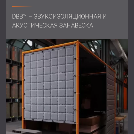
заводе. Рабочие на соседних станках отметили
немедленные улучшения, а общее шумовое
воздействие на завод было значительно снижено.
DBB™ – ЗВУКОИЗОЛЯЦИОННАЯ И
Индивидуальная конструкция позволила Magna
АКУСТИЧЕСКАЯ ЗАНАВЕСКА
продолжить производство без каких-либо перерывов,
обеспечивая как эксплуатационную эффективность,
так и более комфортную рабочую среду.
Если ваше производственное предприятие
сталкивается с аналогичными проблемами шума,
DECIBEL может предоставить индивидуальные
решения по звукоизоляции, соответствующие вашим
производственным потребностям.
Свяжитесь с нами
сегодня!