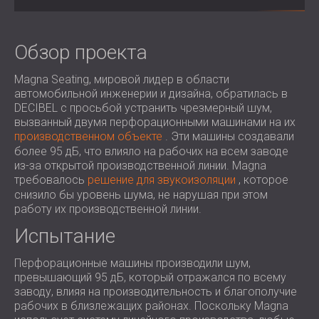
ЗВУКОИЗОЛЯЦИЯ И АКУСТИКА ДЛЯ
ROMÂNIA (RO)
ЗАЛЫ
POLAND (PL)
ЗВУКОИЗОЛЯЦИЯ И АКУСТИЧЕСКИЕ
FINLAND (FI)
Обзор проекта
РЕШЕНИЯ ДЛЯ ТОРГОВЫХ
USA (US)
Magna Seating, мировой лидер в области
SOUTH AFRICA (ZA)
ПОМЕЩЕНИЙ
автомобильной инженерии и дизайна, обратилась в
ЗВУКОИЗОЛЯЦИЯ И АКУСТИКА ДЛЯ
DECIBEL с просьбой устранить чрезмерный шум,
ОБРАЗОВАТЕЛЬНЫХ УЧРЕЖДЕНИЙ
вызванный двумя перфорационными машинами на их
производственном объекте
. Эти машины создавали
SOUND INSULATION AND ACOUSTICS
более 95 дБ, что влияло на рабочих на всем заводе
FOR HEALTH CARE FACILITIES
из-за открытой производственной линии. Magna
ЗВУКОИЗОЛЯЦИОННЫЕ И
требовалось
решение для звукоизоляции
, которое
АКУСТИЧЕСКИЕ РЕШЕНИЯ ДЛЯ
снизило бы уровень шума, не нарушая при этом
работу их производственной линии.
АУДИОЛОГИЧЕСКОЙ ОТРАСЛИ
ЗВУКОИЗОЛЯЦИОННЫЕ И
Испытание
АКУСТИЧЕСКИЕ РЕШЕНИЯ ДЛЯ
Перфорационные машины производили шум,
ЦЕНТРОВ ОБРАБОТКИ ДАННЫХ
превышающий 95 дБ, который отражался по всему
заводу, влияя на производительность и благополучие
рабочих в близлежащих районах. Поскольку Magna