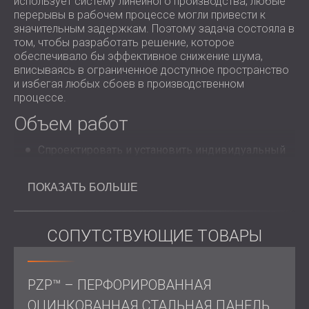
использует систему линейного производства, любые
перерывы в рабочем процессе могли привести к
значительным задержкам. Поэтому задача состояла в
том, чтобы разработать решение, которое
обеспечивало бы эффективное снижение шума,
вписываясь в ограниченное доступное пространство
и избегая любых сбоев в производственном
процессе.
Объем работ
Спроектировать и установить индивидуальный
шумозащитный кожух
вокруг двух
перфорационных машин.
ПОКАЗАТЬ БОЛЬШЕ
Убедитесь, что корпус обеспечивает
бесперебойную работу производственной линии
и имеет проходные отверстия для
производственной линии.
СОПУТСТВУЮЩИЕ ТОВАРЫ
Используйте материалы, обеспечивающие
высокую звукоизоляцию и долговечность,
подходящие для
заводских условий
.
PZP™ – ПЕРФОРИРОВАННАЯ
Решение
ОЦИНКОВАННАЯ СТАЛЬНАЯ ПАНЕЛЬ