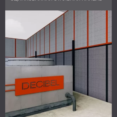
Компания DECIBEL спроектировала индивидуальный
корпус, специально разработанный для
перфорационных машин. Корпус был спроектирован
без потолка, чтобы не мешать производственной
линии, в то время как небольшие проходные
отверстия были интегрированы с каждой стороны,
чтобы обеспечить непрерывный рабочий процесс.
Корпус, изготовленный из оцинкованной стали и
перфорированный на внутренних поверхностях,
обеспечивал превосходное шумоподавление,
эффективно снижая уровень дБ, не ставя под угрозу
работу завода.
Бесшовные решения по
звукоизоляции для
загруженного завода
Несмотря на ограниченное пространство, решение
DECIBEL обеспечило выдающиеся акустические
характеристики, значительно снизив уровень шума на