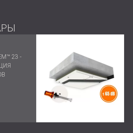
АРЫ
M™ 23 -
ЦИЯ
ОВ