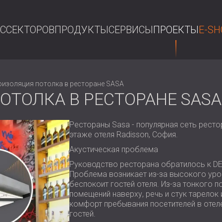
АС
СЕКТОРОВ
ПРОДУКТЫ
СЕРВИСЫ
ПРОЕКТЫ
E-SH
П
оизоляция потолка в ресторане SASA
ОТОЛКА В РЕСТОРАНЕ SASA
Рестораны Sasa - популярная сеть ресто
этаже отеля Radisson, София.
Акустическая проблема
Руководство ресторана обратилось к DE
Проблема возникает из-за высокого уро
беспокоит гостей отеля. Из-за тонкого 
помещений наверху, речь и стук тарелок
комфорт пребывания посетителей в отеле
гостей.