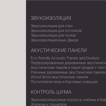
ЗВУКОИЗОЛЯЦИЯ
Звукоизоляция для стен
Звукоизоляция для потолков
Звукоизоляция для полов
Звукоизоляционные Двери
АКУСТИЧЕСКИЕ ПАНЕЛИ
Eco-friendly Acoustic Panels and Dividers
Перфорированные деревянные акустическ
Акустические панели и перегородки с тек
Реечные деревянные акустические панели
Wood Wool акустические панели
Поглотители пены и басовые ловушки
КОНТРОЛЬ ШУМА
Звукоизоляционные корпуса, кабины и ба
Жалюзи и глушители