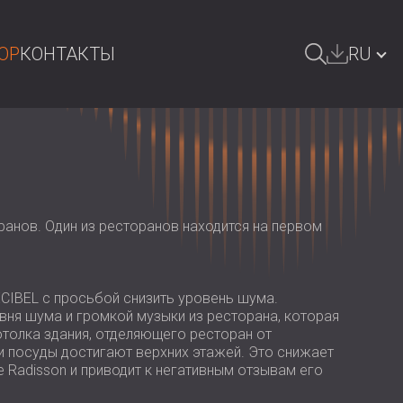
OP
КОНТАКТЫ
RU
ОИСК
БЪЛГАРИЯ | BG
GREAT BRITAIN | GB
DEUTSCHLAND | DE
ранов. Один из ресторанов находится на первом
ÖSTERREICH | AT
SRBIJA | RS
CIBEL с просьбой снизить уровень шума.
ROMÂNIA | RO
вня шума и громкой музыки из ресторана, которая
потолка здания, отделяющего ресторан от
POLAND | PL
 и посуды достигают верхних этажей. Это снижает
 Radisson и приводит к негативным отзывам его
FINLAND | FI