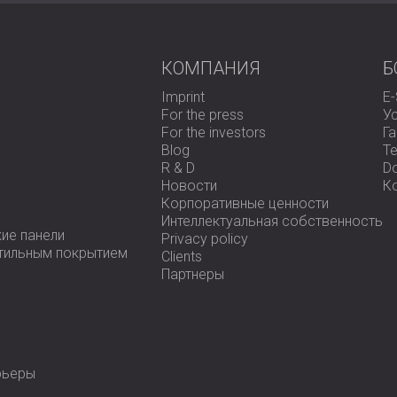
КОМПАНИЯ
Б
Imprint
E
For the press
У
For the investors
Г
Blog
Te
R & D
D
Новости
К
Корпоративные ценности
Интеллектуальная собственность
ие панели
Privacy policy
стильным покрытием
Clients
Партнеры
рьеры