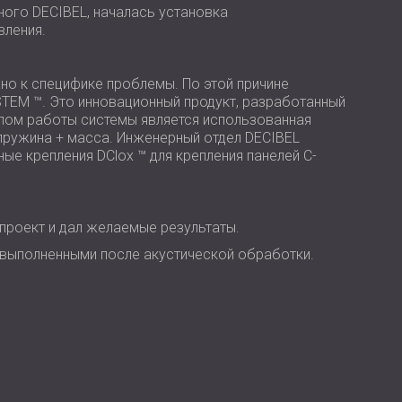
USA | US
ого DECIBEL, началась установка
ления.
SOUTH AFRICA | ZA
о к специфике проблемы. По этой причине
TEM ™. Это инновационный продукт, разработанный
пом работы системы является использованная
пружина + масса. Инженерный отдел DECIBEL
е крепления DClox ™ для крепления панелей C-
проект и дал желаемые результаты.
 выполненными после акустической обработки.