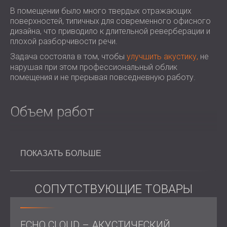
В помещении было много твердых отражающих
поверхностей, типичных для современного офисного
дизайна, что приводило к длительной реверберации и
плохой разборчивости речи.
Задача состояла в том, чтобы
улучшить акустику,
не
нарушая при этом профессиональный облик
помещения и не прерывая повседневную работу.
Объем работ
Акустический анализ и проектное предложение
ПОКАЗАТЬ БОЛЬШЕ
Выбор и размещение потолочных акустических
панелей Echo Cloud
Доставка и монтаж панелей
в течение одного
рабочего дня
СОПУТСТВУЮЩИЕ ТОВАРЫ
Решение
ECHO CLOUD – АКУСТИЧЕСКИЙ