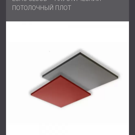
ПОТОЛОЧНЫЙ ПЛОТ
Компания DECIBEL разработала целенаправленную
акустическую защиту с помощью подвесных панелей
Echo Cloud, установленных на потолке. Эти панели
были выбраны за их превосходные
звукопоглощающие свойства и элегантный дизайн,
который гармонично вписался в существующий
интерьер
офиса
.
Процесс установки был быстрым и точным, что свело
к минимуму нарушение рабочего процесса клиента.
Результат
Улучшение было заметно сразу. Эхо было успешно
устранено, и теперь в помещении чистый,
естественный звук для эффективного общения и
комфортных встреч. Сочетание функциональности и
современной эстетики полностью удовлетворило
клиента результатом.