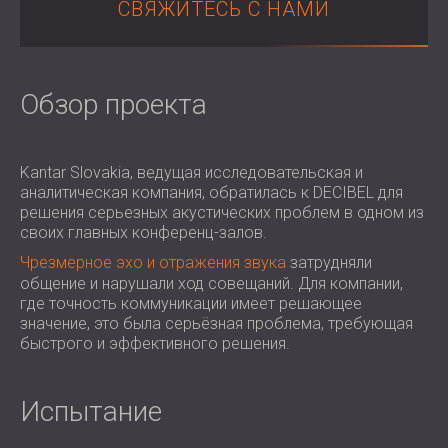
СВЯЖИТЕСЬ С НАМИ
ЗВУКОИЗОЛЯЦИЯ И АКУСТИКА ДЛЯ
ROMÂNIA (RO)
ЗАЛЫ
POLAND (PL)
ЗВУКОИЗОЛЯЦИЯ И АКУСТИЧЕСКИЕ
FINLAND (FI)
РЕШЕНИЯ ДЛЯ ТОРГОВЫХ
USA (US)
Обзор проекта
SOUTH AFRICA (ZA)
ПОМЕЩЕНИЙ
ЗВУКОИЗОЛЯЦИЯ И АКУСТИКА ДЛЯ
ОБРАЗОВАТЕЛЬНЫХ УЧРЕЖДЕНИЙ
Kantar Slovakia, ведущая исследовательская и
аналитическая компания, обратилась к DECIBEL для
SOUND INSULATION AND ACOUSTICS
решения серьезных акустических проблем в одном из
FOR HEALTH CARE FACILITIES
своих главных конференц-залов.
ЗВУКОИЗОЛЯЦИОННЫЕ И
Чрезмерное эхо и отражения звука
затрудняли
АКУСТИЧЕСКИЕ РЕШЕНИЯ ДЛЯ
общение и нарушали ход совещаний. Для компании,
АУДИОЛОГИЧЕСКОЙ ОТРАСЛИ
где точность коммуникации имеет решающее
ЗВУКОИЗОЛЯЦИОННЫЕ И
значение, это была серьёзная проблема, требующая
быстрого и эффективного решения.
АКУСТИЧЕСКИЕ РЕШЕНИЯ ДЛЯ
ЦЕНТРОВ ОБРАБОТКИ ДАННЫХ
Испытание