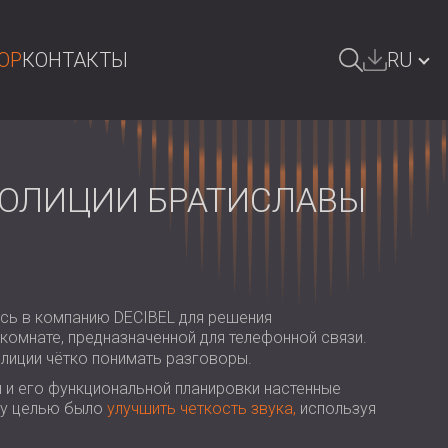
OP
КОНТАКТЫ
RU
ОИСК
БЪЛГАРИЯ | BG
GREAT BRITAIN | GB
ПОЛИЦИИ БРАТИСЛАВЫ
DEUTSCHLAND | DE
ÖSTERREICH | AT
SRBIJA | RS
сь в компанию DECIBEL для решения
ROMÂNIA | RO
комнате, предназначенной для телефонной связи.
лиции чётко понимать разговоры.
POLAND | PL
 и его функциональной планировки настенные
му целью было
улучшить четкость звука,
используя
FINLAND | FI