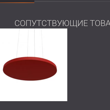
Компания DECIBEL установила акустичес
элементы, предназначенные для эффекти
СОПУТСТВУЮЩИЕ ТОВ
подобран индивидуально, чтобы соответ
визуальную, так и акустическую эффекти
Такой подход, предусматривающий испол
контроль реверберации без необходимос
Результат
Проект дал превосходные результаты: э
речи во время разговоров заметно улуч
так и внешний вид, доказав, что даже в
акустический комфорт можно значитель
проектирования.
Свяжитесь с компанией DECIBEL,
чтобы у
решения могут улучшить разборчивость 