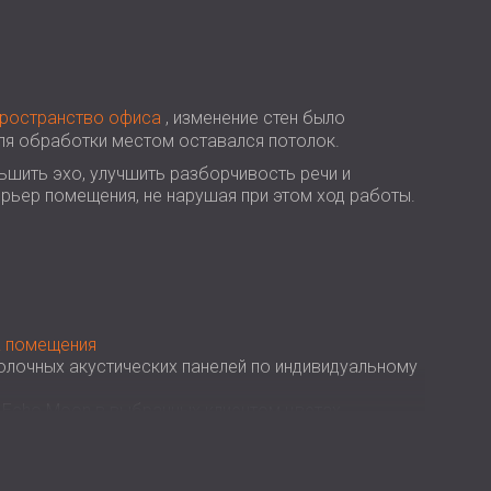
USA | US
SOUTH AFRICA | ZA
пространство офиса
, изменение стен было
ля обработки местом оставался потолок.
шить эхо, улучшить разборчивость речи и
рьер помещения, не нарушая при этом ход работы.
а помещения
олочных акустических панелей по индивидуальному
 Echo Moon в выбранных клиентом цветах