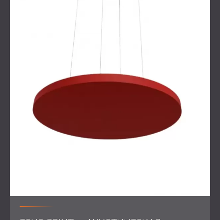
Проектирование и монтаж систем звукоизоляции
между квартирами
Выбор и размещение акустических стеновых
панелей в каждой комнате
Использование продуктов, которые улучшают
как функциональность, так и визуальный стиль
Окончательное тестирование и акустические
измерения для подтверждения результатов
Решение
Для достижения целей проекта компания DECIBEL
использовала комплекс решений
по звукоизоляции
и
акустической обработке
.
Для обеспечения акустического комфорта в
помещении установлены следующие изделия:
Акустические панели из ткани GLL 3D™:
треугольные настенные панели, размещаемые за
кроватями и телевизорами, для поглощения