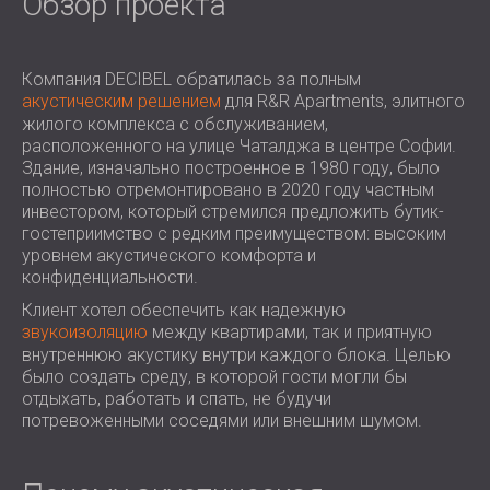
Обзор проекта
ЗВУКОИЗОЛЯЦИЯ И АКУСТИКА ДЛЯ
ROMÂNIA (RO)
ЗАЛЫ
POLAND (PL)
ЗВУКОИЗОЛЯЦИЯ И АКУСТИЧЕСКИЕ
FINLAND (FI)
Компания DECIBEL обратилась за полным
РЕШЕНИЯ ДЛЯ ТОРГОВЫХ
USA (US)
акустическим решением
для R&R Apartments, элитного
жилого комплекса с обслуживанием,
SOUTH AFRICA (ZA)
ПОМЕЩЕНИЙ
расположенного на улице Чаталджа в центре Софии.
ЗВУКОИЗОЛЯЦИЯ И АКУСТИКА ДЛЯ
Здание, изначально построенное в 1980 году, было
ОБРАЗОВАТЕЛЬНЫХ УЧРЕЖДЕНИЙ
полностью отремонтировано в 2020 году частным
SOUND INSULATION AND ACOUSTICS
инвестором, который стремился предложить бутик-
гостеприимство с редким преимуществом: высоким
FOR HEALTH CARE FACILITIES
уровнем акустического комфорта и
ЗВУКОИЗОЛЯЦИОННЫЕ И
конфиденциальности.
АКУСТИЧЕСКИЕ РЕШЕНИЯ ДЛЯ
Клиент хотел обеспечить как надежную
АУДИОЛОГИЧЕСКОЙ ОТРАСЛИ
звукоизоляцию
между квартирами, так и приятную
ЗВУКОИЗОЛЯЦИОННЫЕ И
внутреннюю акустику внутри каждого блока. Целью
было создать среду, в которой гости могли бы
АКУСТИЧЕСКИЕ РЕШЕНИЯ ДЛЯ
отдыхать, работать и спать, не будучи
ЦЕНТРОВ ОБРАБОТКИ ДАННЫХ
потревоженными соседями или внешним шумом.