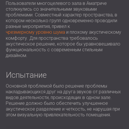
Пользователи многоцелевого зала в Аматриче
ЗВУКОИЗОЛЯЦИЯ И АКУСТИКА ДЛЯ
ROMÂNIA (RO)
столкнулись со значительными звуковыми
ЗАЛЫ
POLAND (PL)
проблемами. Совместный характер пространства, в
ЗВУКОИЗОЛЯЦИЯ И АКУСТИЧЕСКИЕ
FINLAND (FI)
котором несколько групп одновременно проводили
РЕШЕНИЯ ДЛЯ ТОРГОВЫХ
USA (US)
разные мероприятия, привел к
чрезмерному уровню шума
и плохому акустическому
SOUTH AFRICA (ZA)
ПОМЕЩЕНИЙ
комфорту. Для пространства требовалось
ЗВУКОИЗОЛЯЦИЯ И АКУСТИКА ДЛЯ
акустическое решение, которое бы уравновешивало
ОБРАЗОВАТЕЛЬНЫХ УЧРЕЖДЕНИЙ
функциональность с современным стильным
дизайном.
SOUND INSULATION AND ACOUSTICS
FOR HEALTH CARE FACILITIES
ЗВУКОИЗОЛЯЦИОННЫЕ И
Испытание
АКУСТИЧЕСКИЕ РЕШЕНИЯ ДЛЯ
АУДИОЛОГИЧЕСКОЙ ОТРАСЛИ
Основной проблемой было решение проблемы
накладывающихся друг на друга звуков от различных
ЗВУКОИЗОЛЯЦИОННЫЕ И
видов деятельности, происходящих в одном зале.
АКУСТИЧЕСКИЕ РЕШЕНИЯ ДЛЯ
Решение должно было обеспечить улучшенное
ЦЕНТРОВ ОБРАБОТКИ ДАННЫХ
акустическое разделение и четкость, не нарушая при
этом визуальную привлекательность помещения.