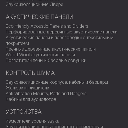
Свяжитесь с нами
сегодня, чтобы обсудить
Звукоизоляционные Двери
требования вашего проекта.
АКУСТИЧЕСКИЕ ПАНЕЛИ
Eco-friendly Acoustic Panels and Dividers
Перфорированные деревянные акустические панели
Акустические панели и перегородки с текстильным
покрытием
Реечные деревянные акустические панели
Wood Wool акустические панели
Поглотители пены и басовые ловушки
КОНТРОЛЬ ШУМА
Звукоизоляционные корпуса, кабины и барьеры
Жалюзи и глушители
Anti Vibration Mounts, Pads and Hangers
Кабины для аудиологов
УСТРОЙСТВА
Измерители уровня звука
Звукоизоляционное устройство, дозиметры и