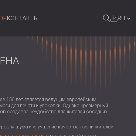
OP
КОНТАКТЫ
RU
ОИСК
БЪЛГАРИЯ | BG
GREAT BRITAIN | GB
ТЕНА
DEUTSCHLAND | DE
ÖSTERREICH | AT
SRBIJA | RS
е 150 лет является ведущим европейским
ROMÂNIA | RO
аги для печати и упаковки. Однако чрезмерный
ов создавал неудобства для жителей соседних
POLAND | PL
FINLAND | FI
ровня шума и улучшение качества жизни жителей.
изить уровень шума
на погрузочной рампе.