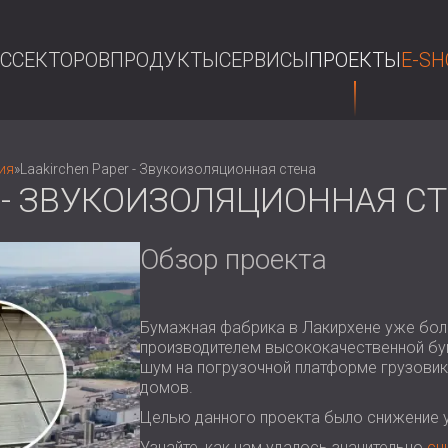
АС
СЕКТОРОВ
ПРОДУКТЫ
СЕРВИСЫ
ПРОЕКТЫ
E-SH
П
ия
»
Laakirchen Paper - Звукоизоляционная стена
 - ЗВУКОИЗОЛЯЦИОННАЯ С
Обзор проекта
Бумажная фабрика в Лакирхене уже боле
производителем высококачественной бум
шум на погрузочной платформе грузовик
домов.
Целью данного проекта было снижение у
Узнайте, как нам удалось значительно
сн