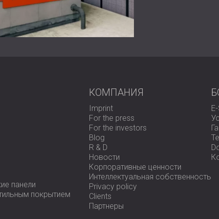
уменьшило звуковое давление, достига
их жизни. Дальнейшая облицовка крыши
снижение шума.
Этот проект демонстрирует эффективн
индивидуальных решений. Объединив зву
мы улучшили акустическую среду и повы
Свяжитесь с нами
для профессиональной
КОМПАНИЯ
Б
Imprint
E
For the press
У
For the investors
Г
Blog
Te
R & D
D
Новости
К
Корпоративные ценности
Интеллектуальная собственность
ие панели
Privacy policy
стильным покрытием
Clients
Партнеры