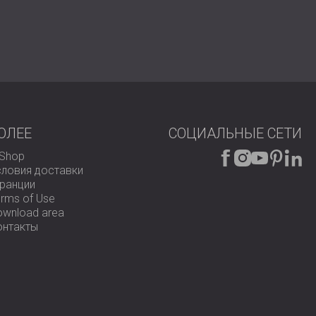
ющее близлежащих жителей, что повысило качество
 и второй боковой стены обещает дальнейшее
ость решения проблем шума с помощью
коизоляционные материалы и экспертные знания,
сили уровень благополучия жителей.
 звукоизоляции!
ОЛЕЕ
СОЦИАЛЬНЫЕ СЕТИ
-Shop
словия доставки
аранции
rms of Use
ownload area
онтакты