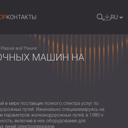
OP
КОНТАКТЫ
RU
ОИСК
БЪЛГАРИЯ | BG
lasser and Theurer
GREAT BRITAIN | GB
ОЧНЫХ МАШИН НА
DEUTSCHLAND | DE
ÖSTERREICH | AT
SRBIJA | RS
ROMÂNIA | RO
й в мире поставщик полного спектра услуг по
POLAND | PL
орожных путей. Изначально специализируясь на
ии параметров железнодорожных путей, в 1980-х
FINLAND | FI
ность, включив в нее оборудование для
х линий электропередачи.