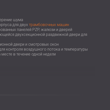
мерение шума
орпуса для двух
трамбовочных машин
ованных панелей PZP, жалюзи и дверей
ющейся двухсекционной раздвижной двери для
ионной двери и смотровых окон
 для контроля воздушного потока и температуры
 месте в течение одной недели
ановила
звукоизоляционный кожух с
рованных панелей PZP, дополненных жалюзи и
оящая из двух частей, обеспечивала
стандартная звукоизоляционная дверь и