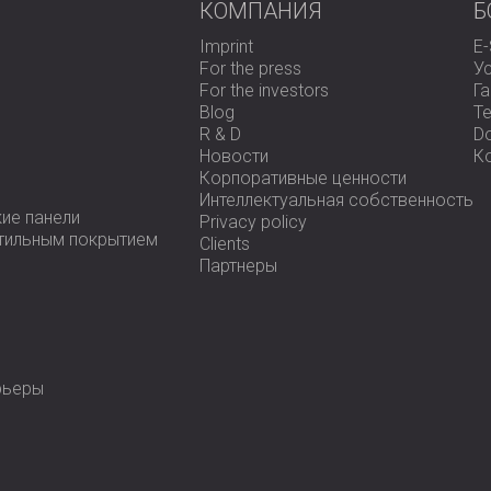
КОМПАНИЯ
Б
Imprint
E
For the press
У
For the investors
Г
Blog
Te
R & D
D
Новости
К
Корпоративные ценности
Интеллектуальная собственность
ие панели
Privacy policy
стильным покрытием
Clients
Партнеры
рьеры