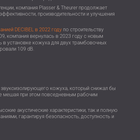
USA | US
енции, компания Plasser & Theurer продолжает
SOUTH AFRICA | ZA
эффективности, производительности и улучшения
анией DECIBEL в 2022 году
по строительству
09, компания вернулась в 2023 году с новым
ь в установке кожуха для двух трамбовочных
ровали 109 dB.
е звукоизолирующего кожуха, который снижал бы
не мешая при этом повседневным рабочим
сокие акустические характеристики, так и полную
ниями, гарантируя безопасность, доступность и