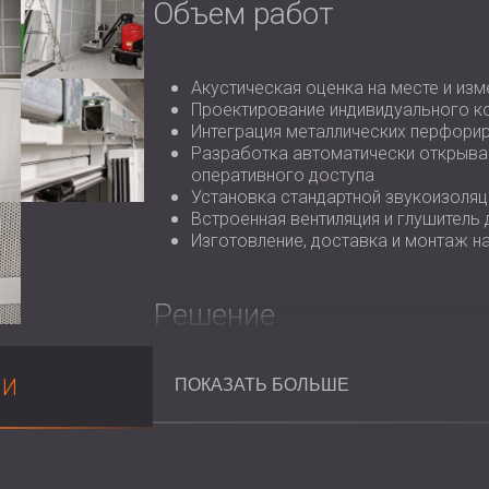
Объем работ
Акустическая оценка на месте и из
Проектирование индивидуального к
Интеграция металлических перфорир
Разработка автоматически открыва
оперативного доступа
Установка стандартной звукоизоляц
Встроенная вентиляция и глушитель
Изготовление, доставка и монтаж на
Решение
Компания DECIBEL
спроектировала и уст
МИ
ПОКАЗАТЬ БОЛЬШЕ
использованием металлических перфори
дверцами.
Раздвижная автоматическая дверь, сост
бесперебойную работу оборудования, а 