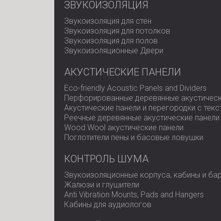
ЗВУКОИЗОЛЯЦИЯ
Звукоизоляция для стен
Звукоизоляция для потолков
Звукоизоляция для полов
Звукоизоляционные Двери
АКУСТИЧЕСКИЕ ПАНЕЛИ
Eco-friendly Acoustic Panels and Dividers
Перфорированные деревянные акустическ
Акустические панели и перегородки с тек
Реечные деревянные акустические панели
Wood Wool акустические панели
Поглотители пены и басовые ловушки
КОНТРОЛЬ ШУМА
Звукоизоляционные корпуса, кабины и ба
Жалюзи и глушители
Anti Vibration Mounts, Pads and Hangers
Кабины для аудиологов