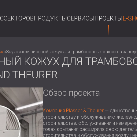
АС
СЕКТОРОВ
ПРОДУКТЫ
СЕРВИСЫ
ПРОЕКТЫ
E-SH
П
ия
»
Звукоизоляционный кожух для трамбовочных машин на заводе P
НЫЙ КОЖУХ ДЛЯ ТРАМБОВ
ND THEURER
Обзор проекта
Компания Plasser & Theurer
— единственны
строительству и обслуживанию железнод
строительстве, обслуживании и измерен
годах компания расширила свою деятель
строительства и обслуживания воздушны