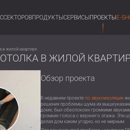
АС
СЕКТОРОВ
ПРОДУКТЫ
СЕРВИСЫ
ПРОЕКТЫ
E-SH
П
 в жилой квартире
ОТОЛКА В ЖИЛОЙ КВАРТИ
Обзор проекта
В недавнем проекте
по звукоизоляции
жи
решения проблемы шума из вышеуказанн
доме, был обеспокоен громкими звуками,
громкие голоса с верхнего этажа. Эти 
делая дом каким угодно, но не мирным.