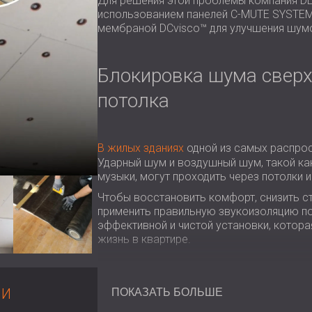
Для решения этой проблемы компания DE
использованием панелей C-MUTE SYSTEM
мембраной DCvisco™ для улучшения шум
Блокировка шума сверх
потолка
В жилых зданиях
одной из самых распрос
Ударный шум и воздушный шум, такой как
музыки, могут проходить через потолки 
Чтобы восстановить комфорт, снизить ст
применить правильную звукоизоляцию по
эффективной и чистой установки, котор
жизнь в квартире.
МИ
Испытание
ПОКАЗАТЬ БОЛЬШЕ