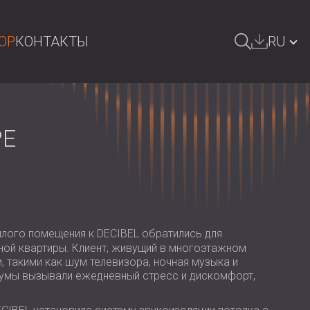
OP
КОНТАКТЫ
RU
ОИСК
БЪЛГАРИЯ | BG
GREAT BRITAIN | GB
РЕ
DEUTSCHLAND | DE
ÖSTERREICH | AT
SRBIJA | RS
ROMÂNIA | RO
лого помещения к DECIBEL обратились для
ой квартиры. Клиент, живущий в многоэтажном
POLAND | PL
 такими как шум телевизора, ночная музыка и
шумы вызывали ежедневный стресс и дискомфорт,
FINLAND | FI