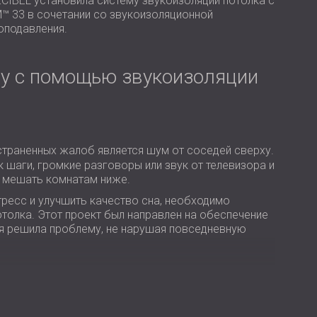
CIBEL установила систему звукоизоляции потолка с
USA | US
™ 33 в сочетании со звукоизоляционной
оподавления.
SOUTH AFRICA | ZA
у с помощью звукоизоляции
траненных жалоб является шум от соседей сверху.
 шаги, громкие разговоры или звук от телевизора и
и мешать комнатам ниже.
ресс и улучшить качество сна, необходимо
толка. Этот проект был направлен на обеспечение
ая решила проблему, не нарушая повседневную