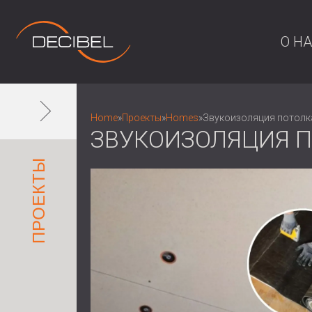
О Н
Home
»
Проекты
»
Homes
»
Звукоизоляция потолка
ЗВУКОИЗОЛЯЦИЯ П
ПРОЕКТЫ