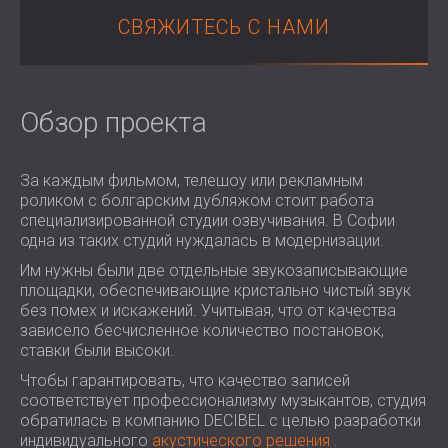
ЗВУКОИЗОЛЯЦИЯ И АКУСТИКА ДЛЯ
ROMÂNIA (RO)
СВЯЖИТЕСЬ С НАМИ
ЗАЛЫ
POLAND (PL)
ЗВУКОИЗОЛЯЦИЯ И АКУСТИЧЕСКИЕ
FINLAND (FI)
РЕШЕНИЯ ДЛЯ ТОРГОВЫХ
USA (US)
Обзор проекта
SOUTH AFRICA (ZA)
ПОМЕЩЕНИЙ
ЗВУКОИЗОЛЯЦИЯ И АКУСТИКА ДЛЯ
ОБРАЗОВАТЕЛЬНЫХ УЧРЕЖДЕНИЙ
За каждым фильмом, телешоу или рекламным
SOUND INSULATION AND ACOUSTICS
роликом с болгарским дубляжом стоит работа
FOR HEALTH CARE FACILITIES
специализированной студии озвучивания. В Софии
одна из таких студий нуждалась в модернизации.
ЗВУКОИЗОЛЯЦИОННЫЕ И
АКУСТИЧЕСКИЕ РЕШЕНИЯ ДЛЯ
Им нужны были две отдельные звукозаписывающие
площадки, обеспечивающие кристально чистый звук
АУДИОЛОГИЧЕСКОЙ ОТРАСЛИ
без помех и искажений. Учитывая, что от качества
ЗВУКОИЗОЛЯЦИОННЫЕ И
зависело бесчисленное количество постановок,
АКУСТИЧЕСКИЕ РЕШЕНИЯ ДЛЯ
ставки были высоки.
ЦЕНТРОВ ОБРАБОТКИ ДАННЫХ
Чтобы гарантировать, что качество записей
соответствует профессионализму музыкантов, студия
обратилась в компанию DECIBEL с целью разработки
индивидуального
акустического решения
.