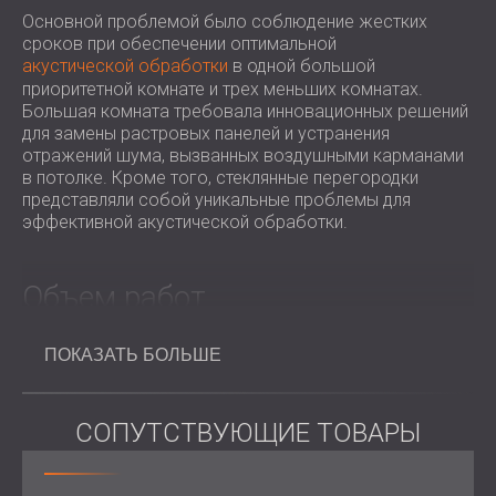
Основной проблемой было соблюдение жестких
сроков при обеспечении оптимальной
акустической обработки
в одной большой
приоритетной комнате и трех меньших комнатах.
Большая комната требовала инновационных решений
для замены растровых панелей и устранения
отражений шума, вызванных воздушными карманами
в потолке. Кроме того, стеклянные перегородки
представляли собой уникальные проблемы для
эффективной акустической обработки.
Объем работ
Проведен осмотр объекта и
акустическая
ПОКАЗАТЬ БОЛЬШЕ
оценка
.
Предоставляем образцы, варианты цветов и
индивидуальное предложение.
Разработали и изготовили индивидуальные
СОПУТСТВУЮЩИЕ ТОВАРЫ
акустические панели в течение 10 дней.
Установленные решения:
Большая комната: Заменены растровые