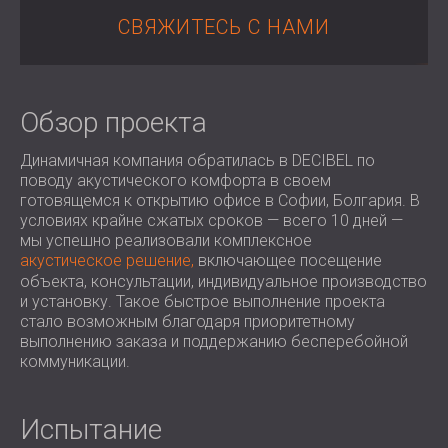
ЗВУКОИЗОЛЯЦИЯ И АКУСТИКА ДЛЯ
ROMÂNIA (RO)
СВЯЖИТЕСЬ С НАМИ
ЗАЛЫ
POLAND (PL)
ЗВУКОИЗОЛЯЦИЯ И АКУСТИЧЕСКИЕ
FINLAND (FI)
РЕШЕНИЯ ДЛЯ ТОРГОВЫХ
USA (US)
Обзор проекта
SOUTH AFRICA (ZA)
ПОМЕЩЕНИЙ
ЗВУКОИЗОЛЯЦИЯ И АКУСТИКА ДЛЯ
Динамичная компания обратилась в DECIBEL по
ОБРАЗОВАТЕЛЬНЫХ УЧРЕЖДЕНИЙ
поводу акустического комфорта в своем
SOUND INSULATION AND ACOUSTICS
готовящемся к открытию офисе в Софии, Болгария. В
FOR HEALTH CARE FACILITIES
условиях крайне сжатых сроков — всего 10 дней —
мы успешно реализовали комплексное
ЗВУКОИЗОЛЯЦИОННЫЕ И
акустическое решение,
включающее посещение
АКУСТИЧЕСКИЕ РЕШЕНИЯ ДЛЯ
объекта, консультации, индивидуальное производство
АУДИОЛОГИЧЕСКОЙ ОТРАСЛИ
и установку. Такое быстрое выполнение проекта
ЗВУКОИЗОЛЯЦИОННЫЕ И
стало возможным благодаря приоритетному
выполнению заказа и поддержанию бесперебойной
АКУСТИЧЕСКИЕ РЕШЕНИЯ ДЛЯ
коммуникации.
ЦЕНТРОВ ОБРАБОТКИ ДАННЫХ
Испытание