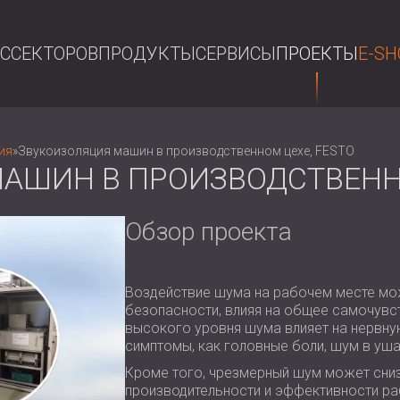
АС
СЕКТОРОВ
ПРОДУКТЫ
СЕРВИСЫ
ПРОЕКТЫ
E-SH
П
ия
»
Звукоизоляция машин в производственном цехе, FESTO
АШИН В ПРОИЗВОДСТВЕННО
Обзор проекта
Воздействие шума на рабочем месте мо
безопасности, влияя на общее самочувс
высокого уровня шума влияет на нервну
симптомы, как головные боли, шум в уша
Кроме того, чрезмерный шум может сниз
производительности и эффективности ра