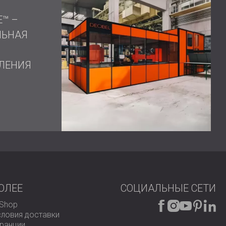
E™ –
ЛЬНАЯ
ЛЕНИЯ
нного решения
DECIBEL привело к заметному
более комфортную и продуктивную среду для
олирующий бокс не только отвечал требованиям
ал гибкость, необходимую для будущих
FESTO поручить компании DECIBEL решение
шением акустической среды на своем заводе.
дникам здоровую и продуктивную рабочую среду,
ции. Обратитесь в DECIBEL сегодня, чтобы
ающий вашим конкретным потребностям и задачам.
оизоляцией!
ОЛЕЕ
СОЦИАЛЬНЫЕ СЕТИ
-Shop
словия доставки
аранции