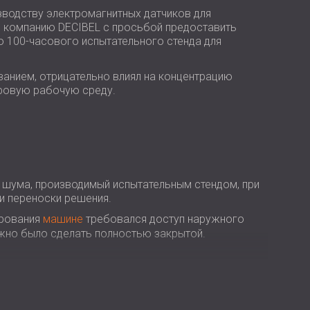
USA | US
зводству электромагнитных датчиков для
в компанию DECIBEL с просьбой предоставить
SOUTH AFRICA | ZA
 100-часового испытательного стенда для
анием, отрицательно влиял на концентрацию
ровую рабочую среду.
 шума, производимый испытательным стендом, при
и переноски решения.
ирования
машине
требовался доступ наружного
ожно было сделать полностью закрытой.