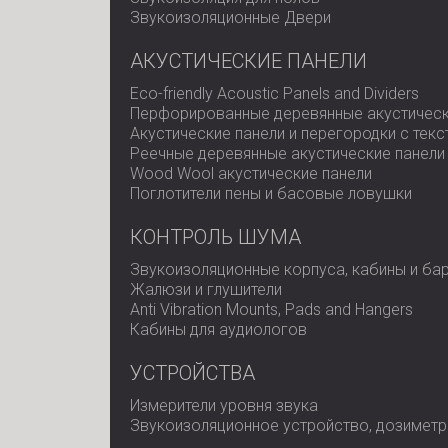
Звукоизоляционные Двери
АКУСТИЧЕСКИЕ ПАНЕЛИ
Eco-friendly Acoustic Panels and Dividers
Перфорированные деревянные акустическ
Акустические панели и перегородки с тек
Реечные деревянные акустические панели
Wood Wool акустические панели
Поглотители пены и басовые ловушки
КОНТРОЛЬ ШУМА
Звукоизоляционные корпуса, кабины и ба
Жалюзи и глушители
Anti Vibration Mounts, Pads and Hangers
Кабины для аудиологов
УСТРОЙСТВА
Измерители уровня звука
Звукоизоляционное устройство, дозиметр