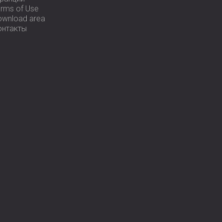
rms of Use
ownload area
онтакты