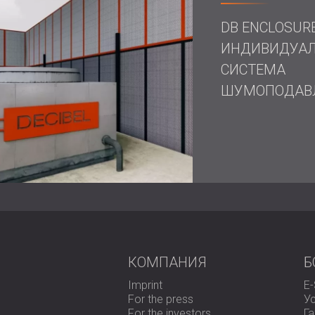
DB ENCLOSUR
Результаты
ИНДИВИДУА
СИСТЕМА
ШУМОПОДАВ
Внедрение
специального звукоизоляцио
снижению уровня шума, создав гораздо 
сотрудников FESTO. Разборный звукоиз
компании к доступности, но и обеспечив
испытательных площадок.
Успех этого проекта побудил компанию 
дополнительных задач, связанных с улуч
Если вы хотите обеспечить своим сотру
важно рассмотреть варианты звукоизоля
получить индивидуальный подход, отвеч
Обращайтесь
за профессиональной звук
КОМПАНИЯ
Б
Imprint
E
For the press
У
For the investors
Г