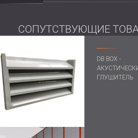
Измерение уровня звука и частотны
Разработка
разборного звукоизоли
воздуха и легкий доступ
СОПУТСТВУЮЩИЕ ТОВ
Обеспечение соблюдения стандарто
Решение
DB BOX -
АКУСТИЧЕСК
Первым шагом инженера-акустика компан
звука на испытательном стенде. Результа
ГЛУШИТЕЛЬ
с пиковой частотой 80 Гц, что значите
комфортной рабочей среды.
Чтобы удовлетворить требования FESTO 
разработала звукоизолирующий корпус 
позволило сохранить работоспособность
шума.
Поскольку из-за необходимости обеспеч
корпус не представлялось возможным, м
дальнейшего снижения вибрации и перед