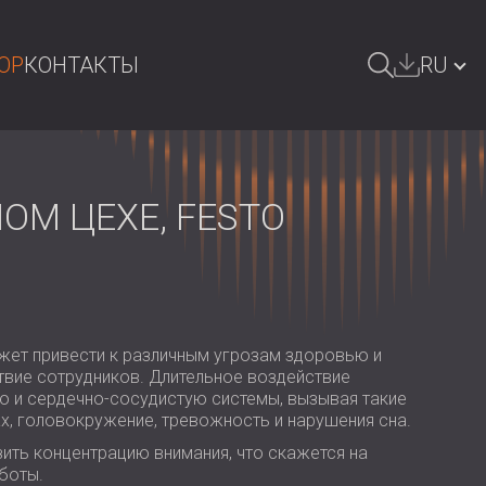
OP
КОНТАКТЫ
RU
ОИСК
БЪЛГАРИЯ | BG
GREAT BRITAIN | GB
М ЦЕХЕ, FESTO
DEUTSCHLAND | DE
ÖSTERREICH | AT
SRBIJA | RS
жет привести к различным угрозам здоровью и
ROMÂNIA | RO
твие сотрудников. Длительное воздействие
ю и сердечно-сосудистую системы, вызывая такие
POLAND | PL
х, головокружение, тревожность и нарушения сна.
FINLAND | FI
ить концентрацию внимания, что скажется на
боты.