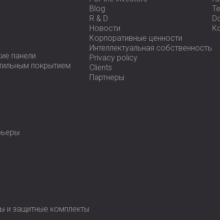
Blog
Te
R & D
D
Новости
К
Корпоративные ценности
Интеллектуальная собственность
ие панели
Privacy policy
стильным покрытием
Clients
Партнеры
рьеры
ы и защитные комплекты