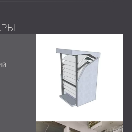
х характеристик вокруг испытательного стенда
рующего решения, обеспечивающего циркуляцию
АРЫ
в снижения шума на рабочих местах
ИЙ
ии DECIBEL стало измерение уровня и частоты
ты показали, что уровень звука достиг Leq=83,5 dB
льно превышает рекомендуемые нормы для
к портативности и доступности, компания DECIBEL
со съёмными и открывающимися панелями. Это
 оборудования и значительно снизить уровень
ения циркуляции воздуха полностью закрыть
ашину поместили на подушки DECIBEL EP для
ачи шума.