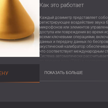
Как это работает
Каждый дозиметр представляет собо
регистрирующее воздействие звука 
микрофонов или элементов управлени
доступа или повреждения во время и
всеми ключевыми операциями, включа
данных и передачу данных по беспро
акустический калибратор обеспечивае
что соответствует международным ст
Система автоматически рассчитывает
по времени дозу (TWA) в соответстви
комплексные данные о динамике уро
пиковые уровни шума в течение рабоч
ЕНУ
ПОКАЗАТЬ БОЛЬШЕ
Основные преимущества
Сертифицировано для работы во
Соответствует стандартам искроб