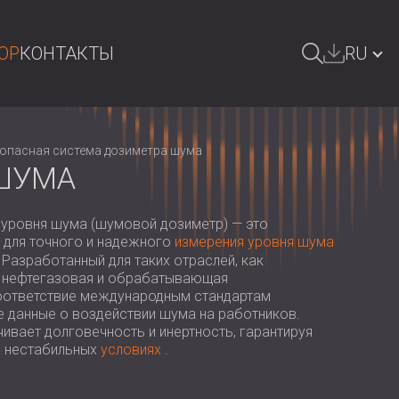
OP
КОНТАКТЫ
RU
ОИСК
БЪЛГАРИЯ | BG
опасная система дозиметра шума
GREAT BRITAIN | GB
ШУМА
DEUTSCHLAND | DE
уровня шума (шумовой дозиметр) — это
ÖSTERREICH | AT
 для точного и надежного
измерения уровня шума
Разработанный для таких отраслей, как
SRBIJA | RS
 нефтегазовая и обрабатывающая
оответствие международным стандартам
ROMÂNIA | RO
е данные о воздействии шума на работников.
ивает долговечность и инертность, гарантируя
POLAND | PL
в нестабильных
условиях
.
FINLAND | FI