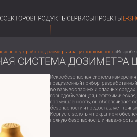
АС
СЕКТОРОВ
ПРОДУКТЫ
СЕРВИСЫ
ПРОЕКТЫ
E-SH
П
ционное устройство, дозиметры и защитные комплекты
»
Искробез
АЯ СИСТЕМА ДОЗИМЕТРА 
Искробезопасная система измерения 
прецизионный прибор, разработанный
во взрывоопасных и опасных средах. 
горнодобывающая, нефтехимическая,
промышленность, он обеспечивает с
безопасности и предоставляет точны
Корпус с золотым покрытием обеспеч
полную безопасность и надежность 