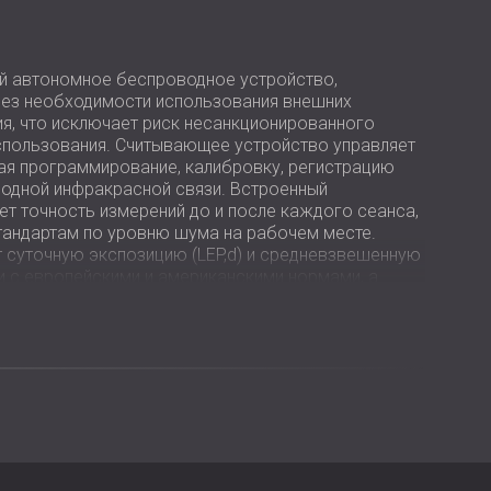
USA | US
SOUTH AFRICA | ZA
й автономное беспроводное устройство,
без необходимости использования внешних
я, что исключает риск несанкционированного
спользования. Считывающее устройство управляет
я программирование, калибровку, регистрацию
водной инфракрасной связи. Встроенный
т точность измерений до и после каждого сеанса,
андартам по уровню шума на рабочем месте.
 суточную экспозицию (LEP,d) и средневзвешенную
и с европейскими и американскими нормами, а
вня шума позволяют пользователям выявлять
его дня или недели.
 взрывоопасных и пожароопасных средах
езопасности ATEX, IECEx, EEx, FM, SIMTARS и UKEX