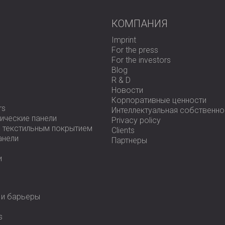
Позолоченный металлический кор
условиях
КОМПАНИЯ
Крепится на плечо с помощью ко
ношения
Imprint
Контролирует воздействие шума 
For the press
смены или недели
For the investors
Автономная конструкция без каб
Blog
несанкционированный доступ
R & D
Фиксирует все основные параметр
Новости
Записывает историю пиковых зна
Корпоративные ценности
Встроенный акустический калибр
rs
Интеллектуальная собственно
измерения
ические панели
Privacy policy
Беспроводной считыватель с бо
с текстильным покрытием
Clients
параметров в реальном времени
анели
Партнеры
Бесплатное программное обеспеч
составления отчетов
и
Обзор установки и экспл
 и барьеры
s
Искробезопасный шумовой дозиметр 