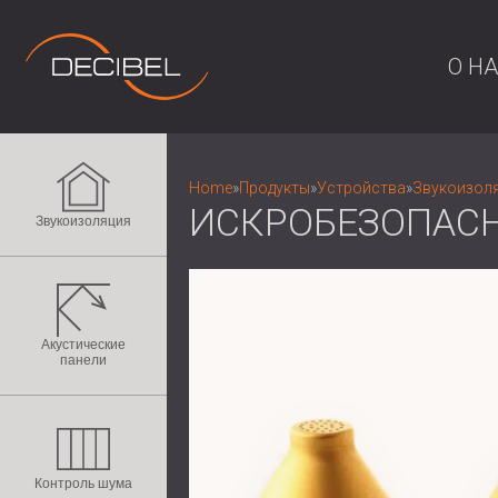
О Н
Home
»
Продукты
»
Устройства
»
Звукоизоля
ИСКРОБЕЗОПАСН
Звукоизоляция
Акустические
панели
Контроль шума