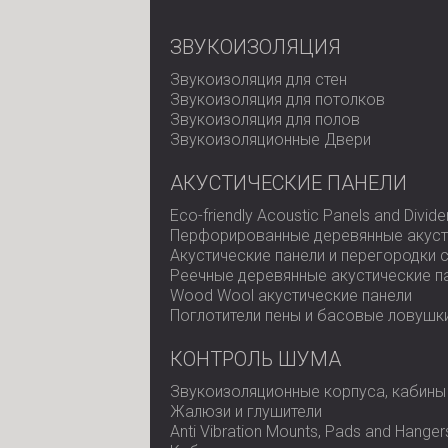
ЗВУКОИЗОЛЯЦИЯ
Звукоизоляция для стен
Звукоизоляция для потолков
Звукоизоляция для полов
Звукоизоляционные Двери
АКУСТИЧЕСКИЕ ПАНЕЛИ
Eco-friendly Acoustic Panels and Divide
Перфорированные деревянные акуст
Акустические панели и перегородки 
Реечные деревянные акустические п
Wood Wool акустические панели
Поглотители пены и басовые ловушк
КОНТРОЛЬ ШУМА
Звукоизоляционные корпуса, кабины
Жалюзи и глушители
Anti Vibration Mounts, Pads and Hanger