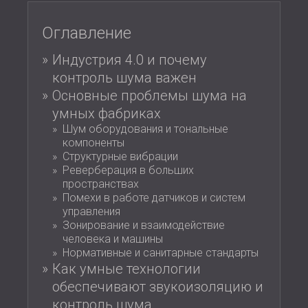
ЗВУКОИЗОЛЯЦИЯ И АКУСТИКА ДЛЯ
ROMÂNIA (RO)
ЗАЛЫ
POLAND (PL)
Оглавление
ЗВУКОИЗОЛЯЦИЯ И АКУСТИЧЕСКИЕ
FINLAND (FI)
Индустрия 4.0 и почему
РЕШЕНИЯ ДЛЯ ТОРГОВЫХ
USA (US)
контроль шума важен
SOUTH AFRICA (ZA)
ПОМЕЩЕНИЙ
Основные проблемы шума на
ЗВУКОИЗОЛЯЦИЯ И АКУСТИКА ДЛЯ
умных фабриках
ОБРАЗОВАТЕЛЬНЫХ УЧРЕЖДЕНИЙ
Шум оборудования и тональные
SOUND INSULATION AND ACOUSTICS
компоненты
FOR HEALTH CARE FACILITIES
Структурные вибрации
ЗВУКОИЗОЛЯЦИОННЫЕ И
Реверберация в больших
пространствах
АКУСТИЧЕСКИЕ РЕШЕНИЯ ДЛЯ
Помехи в работе датчиков и систем
АУДИОЛОГИЧЕСКОЙ ОТРАСЛИ
управления
ЗВУКОИЗОЛЯЦИОННЫЕ И
Зонирование и взаимодействие
АКУСТИЧЕСКИЕ РЕШЕНИЯ ДЛЯ
человека и машины
Нормативные и санитарные стандарты
ЦЕНТРОВ ОБРАБОТКИ ДАННЫХ
Как умные технологии
обеспечивают звукоизоляцию и
контроль шума