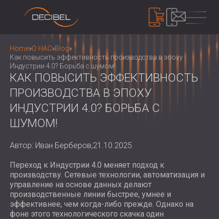
ПРОДУКТЫ
Home
»
О НАС
»
Blog
»
Как повысить эффективность производства в эпоху
Индустрии 4.0? Борьба с шумом!
КАК ПОВЫСИТЬ ЭФФЕКТИВНОСТЬ
ЗВУКОИЗОЛЯЦИЯ
ПРОИЗВОДСТВА В ЭПОХУ
ЗВУКОИЗОЛЯЦИЯ ДЛЯ СТЕН
ИНДУСТРИИ 4.0? БОРЬБА С
ЗВУКОИЗОЛЯЦИЯ ДЛЯ ПОТОЛКОВ
АКУСТИЧЕСКИЕ ПАНЕЛИ
ЗВУКОИЗОЛЯЦИЯ ДЛЯ ПОЛОВ
ШУМОМ!
ECO-FRIENDLY ACOUSTIC PANELS AND
ЗВУКОИЗОЛЯЦИОННЫЕ ДВЕРИ
DIVIDERS
КОНТРОЛЬ ШУМА
Автор: Иван Берберов,
21.10.2025
ПЕРФОРИРОВАННЫЕ ДЕРЕВЯННЫЕ
ЗВУКОИЗОЛЯЦИОННЫЕ КОРПУСА,
АКУСТИЧЕСКИЕ ПАНЕЛИ
КАБИНЫ И БАРЬЕРЫ
Переход к Индустрии 4.0 меняет подход к
УСТРОЙСТВА
АКУСТИЧЕСКИЕ ПАНЕЛИ И
производству. Сетевые технологии, автоматизация и
ЖАЛЮЗИ И ГЛУШИТЕЛИ
ИЗМЕРИТЕЛИ УРОВНЯ ЗВУКА
управление на основе данных делают
ПЕРЕГОРОДКИ С ТЕКСТИЛЬНЫМ
ANTI VIBRATION MOUNTS, PADS AND
ЗВУКОИЗОЛЯЦИОННОЕ УСТРОЙСТВО,
производственные линии быстрее, умнее и
ПОКРЫТИЕМ
HANGERS
ДОЗИМЕТРЫ И ЗАЩИТНЫЕ
эффективнее, чем когда-либо прежде. Однако на
О НАС
РЕЕЧНЫЕ ДЕРЕВЯННЫЕ
КАБИНЫ ДЛЯ АУДИОЛОГОВ
фоне этого технологического скачка один
КОМПЛЕКТЫ
КТО МЫ