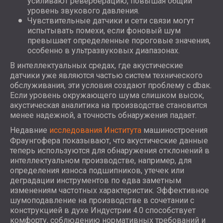
усиливают реверберацию, повышая общий
уровень звукового давления.
Чувствительные датчики и сети связи могут
испытывать помехи, если фоновый шум
превышает определенные пороговые значения,
особенно в ультразвуковых диапазонах.
В интеллектуальных средах, где акустические
датчики уже являются частью систем технического
обслуживания, эти условия создают проблему с dbак.
Если уровень окружающего шума слишком высок,
акустическая аналитика на производстве становится
менее надежной, а точность обнаружения падает.
Недавние
исследования Института
машиностроения
Фраунгофера показывают, что акустические данные
теперь используются для обнаружения отклонений в
интеллектуальном производстве, например, для
определения износа подшипников, утечек или
деградации инструментов по едва заметным
изменениям частотных характеристик. Эффективное
шумоподавление на производстве в сочетании с
конструкцией в духе Индустрии 4.0 способствует
комфорту, соблюдению нормативных требований и