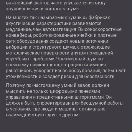
АКУСТИЧЕСКИЕ ПАНЕЛИ
важнейший фактор часто упускается из виду:
BLOG
СЕКТОРОВ
звукоизоляция и контроль шума.
WOOD WOOL АКУСТИЧЕСКИЕ ПАНЕЛИ
R & D
ЗВУКОИЗОЛЯЦИЯ И АКУСТИКА ДЛЯ
ПОГЛОТИТЕЛИ ПЕНЫ И БАСОВЫЕ
На многих так называемых «умных» фабриках
НОВОСТИ
акустические характеристики развиваются
ЖИЛЫЕ ДОМА
ЛОВУШКИ
СЕРВИСЫ
VIDEO
медленнее, чем автоматизация. Высокоскоростные
C SOUND INSULATION AND ACOUSTICS
ВСЕ АКУСТИЧЕСКИЕ ПАНЕЛИ
АКУСТИЧЕСКИЙ КОНСАЛТИНГ
конвейеры, роботизированные ячейки и плотные
РЕКОМЕНДАЦИИ
FOR PRODUCTION FACILITIES
АКУСТИЧЕСКОЕ МОДЕЛИРОВАНИЕ
сети оборудования создают новые источники
ПРОЕКТЫ
ЧЛЕНСТВО
ЗВУКОИЗОЛЯЦИЯ И АКУСТИКА ДЛЯ
вибрации и структурного шума, а отражающие
АКУСТИЧЕСКАЯ ИНЖЕНЕРИЯ
металлические поверхности внутри помещений
ОФИСЫ
ИЗМЕРЕНИЕ
КОНТАКТЫ
усугубляют проблему. Чрезмерный шум по-
SOUNDPROOFING AND АCOUSTICS OF
КУРИРОВАНИЕ ПРОЕКТОВ
прежнему снижает концентрацию внимания
MACHINES AND EQUIPMENT
ВЫПОЛНЕНИЕ ПРОЕКТА
работников, ускоряет износ оборудования, повышает
DOWNLOAD AREA
ЗВУКОИЗОЛЯЦИЯ И АКУСТИКА ДЛЯ
утомляемость и создает риски для безопасности.
ПРОФЕССИОНАЛЬНЫЕ СТУДИИ
Поэтому по-настоящему умный завод должен
ЗВУКОИЗОЛЯЦИЯ И АКУСТИКА ДЛЯ
мыслить не только цифровыми панелями
РОССИЯ (RU)
управления и предиктивными алгоритмами. Он
ЛАБОРАТОРИИ
БЪЛГАРИЯ (BG)
должен быть спроектирован для бесшумной работы
ЗВУКОИЗОЛЯЦИЯ И АКУСТИКА ДЛЯ
GREAT BRITAIN (GB)
в условиях, где люди и машины оптимально
ПОИСК
РЕСТОРАНЫ И КЛУБЫ
DEUTSCHLAND (DE)
взаимодействуют друг с другом.
ЗВУКОИЗОЛЯЦИЯ И АКУСТИКА ДЛЯ
ÖSTERREICH (AT)
ОТЕЛИ
SRBIJA (RS)