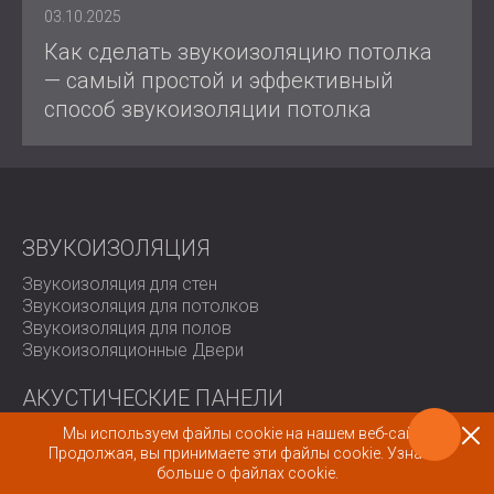
03.10.2025
Как сделать звукоизоляцию потолка
— самый простой и эффективный
способ звукоизоляции потолка
ЗВУКОИЗОЛЯЦИЯ
Звукоизоляция для стен
Звукоизоляция для потолков
Звукоизоляция для полов
Звукоизоляционные Двери
АКУСТИЧЕСКИЕ ПАНЕЛИ
Eco-friendly Acoustic Panels and Dividers
Мы используем файлы cookie на нашем веб-сайте.
Продолжая, вы принимаете эти файлы cookie.
Узнайте
Перфорированные деревянные акустические панели
больше о файлах cookie.
Акустические панели и перегородки с текстильным