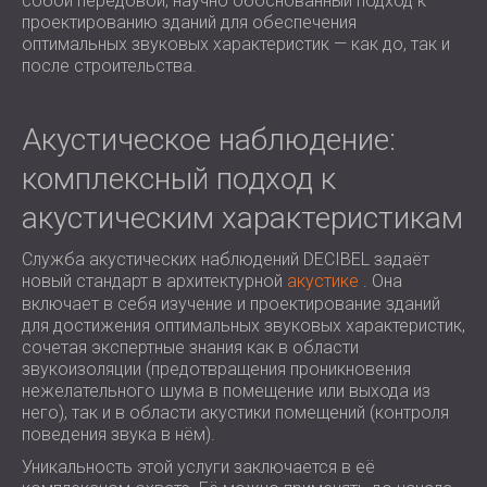
собой передовой, научно обоснованный подход к
ЗВУКОИЗОЛЯЦИЯ И АКУСТИКА ДЛЯ
ROMÂNIA (RO)
проектированию зданий для обеспечения
ЗАЛЫ
оптимальных звуковых характеристик — как до, так и
POLAND (PL)
после строительства.
ЗВУКОИЗОЛЯЦИЯ И АКУСТИЧЕСКИЕ
FINLAND (FI)
РЕШЕНИЯ ДЛЯ ТОРГОВЫХ
USA (US)
SOUTH AFRICA (ZA)
ПОМЕЩЕНИЙ
Акустическое наблюдение:
ЗВУКОИЗОЛЯЦИЯ И АКУСТИКА ДЛЯ
комплексный подход к
ОБРАЗОВАТЕЛЬНЫХ УЧРЕЖДЕНИЙ
SOUND INSULATION AND ACOUSTICS
акустическим характеристикам
FOR HEALTH CARE FACILITIES
Служба акустических наблюдений DECIBEL задаёт
ЗВУКОИЗОЛЯЦИОННЫЕ И
новый стандарт в архитектурной
акустике
. Она
АКУСТИЧЕСКИЕ РЕШЕНИЯ ДЛЯ
включает в себя изучение и проектирование зданий
АУДИОЛОГИЧЕСКОЙ ОТРАСЛИ
для достижения оптимальных звуковых характеристик,
сочетая экспертные знания как в области
ЗВУКОИЗОЛЯЦИОННЫЕ И
звукоизоляции (предотвращения проникновения
АКУСТИЧЕСКИЕ РЕШЕНИЯ ДЛЯ
нежелательного шума в помещение или выхода из
ЦЕНТРОВ ОБРАБОТКИ ДАННЫХ
него), так и в области акустики помещений (контроля
поведения звука в нём).
Уникальность этой услуги заключается в её