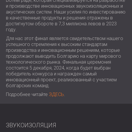
Ботевграде, которая специализируется на разработке
ЗВУКОИЗОЛЯЦИЯ И АКУСТИКА ДЛЯ
ROMÂNIA (RO)
и производстве инновационных звукоизоляционных и
ЗАЛЫ
акустических систем. Наши усилия по инвестированию
POLAND (PL)
в качественные продукты и решения отражены в
ЗВУКОИЗОЛЯЦИЯ И АКУСТИЧЕСКИЕ
FINLAND (FI)
достигнутом обороте в 7,3 миллиона левов в 2023
РЕШЕНИЯ ДЛЯ ТОРГОВЫХ
USA (US)
году.
SOUTH AFRICA (ZA)
ПОМЕЩЕНИЙ
Для нас этот финал является свидетельством нашего
ЗВУКОИЗОЛЯЦИЯ И АКУСТИКА ДЛЯ
успешного стремления к высоким стандартам
ОБРАЗОВАТЕЛЬНЫХ УЧРЕЖДЕНИЙ
производства и инновационным решениям, которые
продолжают выводить Болгарию на карту мирового
SOUND INSULATION AND ACOUSTICS
технологического рынка. Финальная церемония
FOR HEALTH CARE FACILITIES
состоится 5 декабря, 2024, когда будет выбран
ЗВУКОИЗОЛЯЦИОННЫЕ И
победитель конкурса и награжден самый
АКУСТИЧЕСКИЕ РЕШЕНИЯ ДЛЯ
инновационный проект, реализованный с участием
болгарских команд.
АУДИОЛОГИЧЕСКОЙ ОТРАСЛИ
Подробнее читайте
ЗВУКОИЗОЛЯЦИОННЫЕ И
ЗДЕСЬ
.
АКУСТИЧЕСКИЕ РЕШЕНИЯ ДЛЯ
ЦЕНТРОВ ОБРАБОТКИ ДАННЫХ
ЗВУКОИЗОЛЯЦИЯ