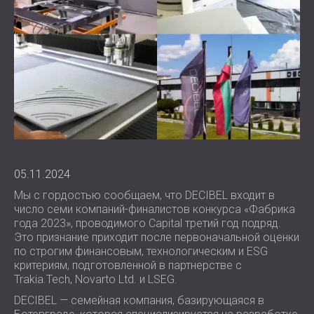
АКУСТИЧЕСКИЕ ПАНЕЛИ
BLOG
СЕКТОРОВ
WOOD WOOL АКУСТИЧЕСКИЕ ПАНЕЛИ
R & D
ЗВУКОИЗОЛЯЦИЯ И АКУСТИКА ДЛЯ
ПОГЛОТИТЕЛИ ПЕНЫ И БАСОВЫЕ
НОВОСТИ
ЖИЛЫЕ ДОМА
ЛОВУШКИ
СЕРВИСЫ
VIDEO
C SOUND INSULATION AND ACOUSTICS
ВСЕ АКУСТИЧЕСКИЕ ПАНЕЛИ
АКУСТИЧЕСКИЙ КОНСАЛТИНГ
РЕКОМЕНДАЦИИ
FOR PRODUCTION FACILITIES
АКУСТИЧЕСКОЕ МОДЕЛИРОВАНИЕ
ПРОЕКТЫ
ЧЛЕНСТВО
ЗВУКОИЗОЛЯЦИЯ И АКУСТИКА ДЛЯ
АКУСТИЧЕСКАЯ ИНЖЕНЕРИЯ
ОФИСЫ
ИЗМЕРЕНИЕ
КОНТАКТЫ
SOUNDPROOFING AND АCOUSTICS OF
КУРИРОВАНИЕ ПРОЕКТОВ
MACHINES AND EQUIPMENT
ВЫПОЛНЕНИЕ ПРОЕКТА
05.11.2024
DOWNLOAD AREA
ЗВУКОИЗОЛЯЦИЯ И АКУСТИКА ДЛЯ
Мы с гордостью сообщаем, что DECIBEL входит в
ПРОФЕССИОНАЛЬНЫЕ СТУДИИ
число семи компаний-финалистов конкурса «Фабрика
ЗВУКОИЗОЛЯЦИЯ И АКУСТИКА ДЛЯ
РОССИЯ (RU)
года 2023», проводимого Capital третий год подряд.
ЛАБОРАТОРИИ
Это признание приходит после первоначальной оценки
БЪЛГАРИЯ (BG)
по строгим финансовым, технологическим и ESG
ЗВУКОИЗОЛЯЦИЯ И АКУСТИКА ДЛЯ
GREAT BRITAIN (GB)
критериям, подготовленной в партнерстве с
ПОИСК
РЕСТОРАНЫ И КЛУБЫ
DEUTSCHLAND (DE)
Trakia.Tech, Novarto Ltd. и LSEG.
ЗВУКОИЗОЛЯЦИЯ И АКУСТИКА ДЛЯ
ÖSTERREICH (AT)
DECIBEL — семейная компания, базирующаяся в
ОТЕЛИ
SRBIJA (RS)