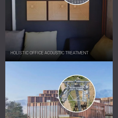
Система DECIBEL Block System™ разработана для
удовлетворения самых высоких требований к
звукоизоляции стен, обеспечивая исключительное
снижение воздушного шума без ущерба для
безопасности и производительности. Сочетание
передовых материалов, технологий виброизоляции и
проверенных акустических решений позволяет
создать тихую и комфортную среду даже в самых
сложных проектах.
HOLISTIC OFFICE ACOUSTIC TREATMENT
Создайте тишину в своем пространстве по-новому.
Свяжитесь с DECIBEL сегодня,
чтобы узнать, как
система Block System может улучшить ваш проект.