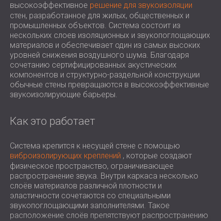
высокоэффективное
решение для звукоизоляции
ЗВУКОИЗОЛЯЦИЯ И АКУСТИКА ДЛЯ
ROMÂNIA (RO)
стен, разработанное для жилых, общественных и
ЗАЛЫ
POLAND (PL)
промышленных объектов. Система состоит из
ЗВУКОИЗОЛЯЦИЯ И АКУСТИЧЕСКИЕ
FINLAND (FI)
нескольких слоев изоляционных и звукопоглощающих
РЕШЕНИЯ ДЛЯ ТОРГОВЫХ
USA (US)
материалов и обеспечивает один из самых высоких
уровней снижения воздушного шума. Благодаря
SOUTH AFRICA (ZA)
ПОМЕЩЕНИЙ
сочетанию сертифицированных акустических
ЗВУКОИЗОЛЯЦИЯ И АКУСТИКА ДЛЯ
компонентов и структурно-раздельной конструкции
ОБРАЗОВАТЕЛЬНЫХ УЧРЕЖДЕНИЙ
обычные стены превращаются в высокоэффективные
звукоизолирующие барьеры.
SOUND INSULATION AND ACOUSTICS
FOR HEALTH CARE FACILITIES
Как это работает
ЗВУКОИЗОЛЯЦИОННЫЕ И
АКУСТИЧЕСКИЕ РЕШЕНИЯ ДЛЯ
Система крепится к несущей стене с помощью
АУДИОЛОГИЧЕСКОЙ ОТРАСЛИ
виброизолирующих креплений
, которые создают
ЗВУКОИЗОЛЯЦИОННЫЕ И
физическое пространство, ограничивающее
АКУСТИЧЕСКИЕ РЕШЕНИЯ ДЛЯ
распространение звука. Внутри каркаса несколько
ЦЕНТРОВ ОБРАБОТКИ ДАННЫХ
слоёв материалов различной плотности и
эластичности сочетаются со специальными
звукопоглощающими заполнителями. Такое
расположение слоёв препятствуют распространению