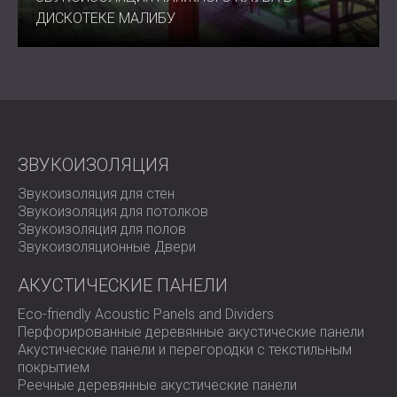
Огнестойкость: не плавится, не деформируется
ДИСКОТЕКЕ МАЛИБУ
под воздействием тепла
Выбросы: нет выбросов опасных газов
Монтаж: клеевой монтаж (стены, потолки,
воздуховоды, оборудование)
Уход: аккуратно протирать мягкой щеткой или
пылесосом.
ЗВУКОИЗОЛЯЦИЯ
Лучше всего подходит для
Звукоизоляция для стен
Звукоизоляция для потолков
Звукоизоляция для полов
Строительные и архитектурные применения
Звукоизоляционные Двери
Судостроение и морские интерьеры
Автомобильная и транспортная промышленность
АКУСТИЧЕСКИЕ ПАНЕЛИ
Системы кондиционирования и вентиляции
Промышленная изоляция воздуховодов и
Eco-friendly Acoustic Panels and Dividers
легкие производственные мощности
Перфорированные деревянные акустические панели
Акустические панели и перегородки с текстильным
покрытием
Надежный контроль звука с
Реечные деревянные акустические панели