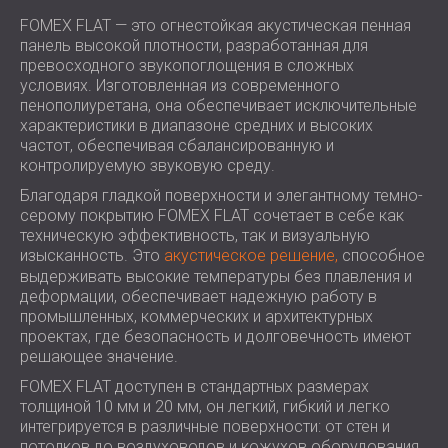
ЗВУКОИЗОЛЯЦИЯ И АКУСТИКА ДЛЯ
ROMÂNIA (RO)
FOMEX FLAT — это огнестойкая акустическая пенная
ЗАЛЫ
POLAND (PL)
панель высокой плотности, разработанная для
ЗВУКОИЗОЛЯЦИЯ И АКУСТИЧЕСКИЕ
превосходного звукопоглощения в сложных
FINLAND (FI)
условиях. Изготовленная из современного
РЕШЕНИЯ ДЛЯ ТОРГОВЫХ
USA (US)
пенополиуретана, она обеспечивает исключительные
SOUTH AFRICA (ZA)
ПОМЕЩЕНИЙ
характеристики в диапазоне средних и высоких
ЗВУКОИЗОЛЯЦИЯ И АКУСТИКА ДЛЯ
частот, обеспечивая сбалансированную и
контролируемую звуковую среду.
ОБРАЗОВАТЕЛЬНЫХ УЧРЕЖДЕНИЙ
SOUND INSULATION AND ACOUSTICS
Благодаря гладкой поверхности и элегантному темно-
серому покрытию FOMEX FLAT сочетает в себе как
FOR HEALTH CARE FACILITIES
техническую эффективность, так и визуальную
ЗВУКОИЗОЛЯЦИОННЫЕ И
изысканность. Это
акустическое решение,
способное
АКУСТИЧЕСКИЕ РЕШЕНИЯ ДЛЯ
выдерживать высокие температуры без плавления и
АУДИОЛОГИЧЕСКОЙ ОТРАСЛИ
деформации, обеспечивает надежную работу в
промышленных, коммерческих и архитектурных
ЗВУКОИЗОЛЯЦИОННЫЕ И
проектах, где безопасность и долговечность имеют
АКУСТИЧЕСКИЕ РЕШЕНИЯ ДЛЯ
решающее значение.
ЦЕНТРОВ ОБРАБОТКИ ДАННЫХ
FOMEX FLAT доступен в стандартных размерах
толщиной 10 мм и 20 мм, он легкий, гибкий и легко
интегрируется в различные поверхности: от стен и
потолков до воздуховодов и кожухов оборудования.