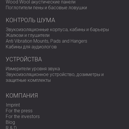
Wood Wool акустические панели
пожаробезопасной
Поглотители пены и басовые ловушки
конструкцией
КОНТРОЛЬ ШУМА
Звукоизоляционные корпуса, кабины и барьеры
Жалюзи и глушители
FOMEX FLAT обеспечивает высокоэффективное
Anti Vibration Mounts, Pads and Hangers
звукопоглощение и доказанную огнестойкость, что
Кабины для аудиологов
делает его надёжным выбором для помещений с
повышенными требованиями.
УСТРОЙСТВА
Обратитесь в DECIBEL сегодня
и получите точный
контроль звука с гарантией безопасности и
Измерители уровня звука
долговечности.
Звукоизоляционное устройство, дозиметры и
защитные комплекты
КОМПАНИЯ
Imprint
For the press
For the investors
Blog
R & D