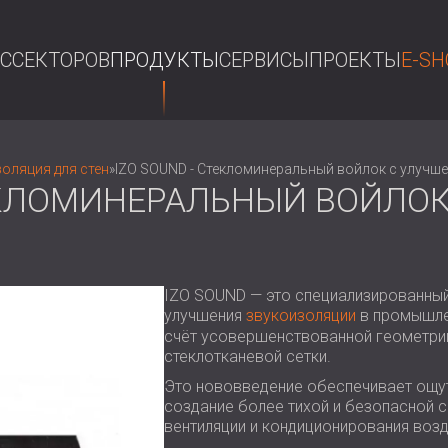
АС
СЕКТОРОВ
ПРОДУКТЫ
СЕРВИСЫ
ПРОЕКТЫ
E-SH
П
оляция для стен
»
IZO SOUND - Стекломинеральный войлок с улуч
ТЕКЛОМИНЕРАЛЬНЫЙ ВОЙЛО
IZO SOUND — это специализированны
улучшения
звукоизоляции
в промышле
счёт усовершенствованной геометри
стеклотканевой сетки.
Это нововведение обеспечивает ощу
создание более тихой и безопасной с
вентиляции и кондиционирования возд