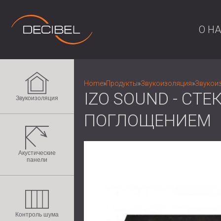
О Н
Home
»
Продукты
»
Звукоизоляция
»
Звукоиз
IZO SOUND - С
Звукоизоляция
ПОГЛОЩЕНИЕМ
Акустические
панели
Контроль шума