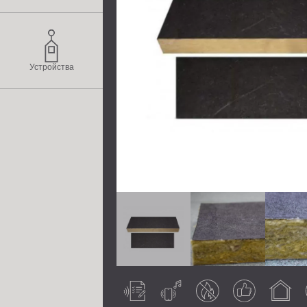
Устройства
Acoustically
Airborne noise
Fire retardant
Guaranteed
Indoor use
tested
result