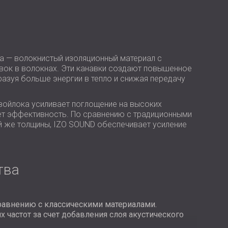
USA | US
SOUTH AFRICA | ZA
а — волокнистый изоляционный материал с
вок в волокнах. Эти канавки создают повышенное
азуя больше энергии в тепло и снижая передачу
войлока усиливает поглощение на высоких
ет эффективность. По сравнению с традиционными
 же толщины, IZO SOUND обеспечивает усиление
тва
равнению с классическими материалами.
частот за счет добавления слоя акустического