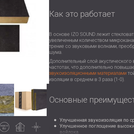
Как это работает
В основе IZO SOUND лежит стекловат
увеличенным количеством микрокана
трение со звуковыми волнами, преобр
шума.
Дополнительный слой акустического 
частотах, что дополнительно повыша
звукоизоляционными материалами
той
изоляции в среднем в 3 раза (1-0).
Основные преимущес
Улучшенная звукоизоляция по с
Made in EU
Soundproofing
Thin
Улучшенное поглощение высоких 
войлока.