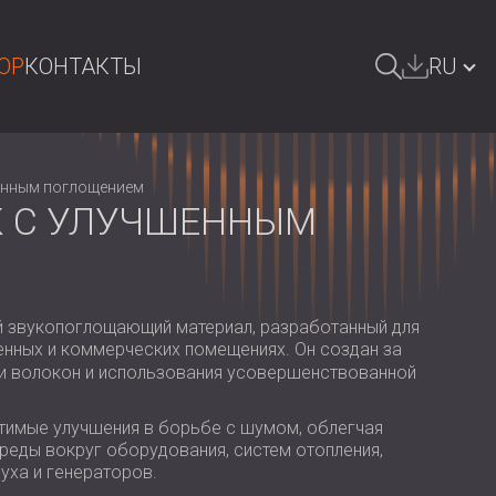
OP
КОНТАКТЫ
RU
ОИСК
БЪЛГАРИЯ | BG
шенным поглощением
GREAT BRITAIN | GB
К С УЛУЧШЕННЫМ
DEUTSCHLAND | DE
ÖSTERREICH | AT
SRBIJA | RS
й звукопоглощающий материал, разработанный для
нных и коммерческих помещениях. Он создан за
ROMÂNIA | RO
и волокон и использования усовершенствованной
POLAND | PL
тимые улучшения в борьбе с шумом, облегчая
реды вокруг оборудования, систем отопления,
FINLAND | FI
уха и генераторов.