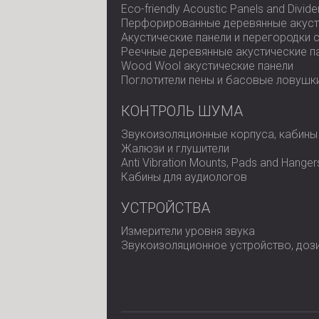
Eco-friendly Acoustic Panels and Divide
Перфорированные деревянные акуст
Акустические панели и перегородки 
Реечные деревянные акустические п
Wood Wool акустические панели
Поглотители пены и басовые ловушк
КОНТРОЛЬ ШУМА
Звукоизоляционные корпуса, кабины
Жалюзи и глушители
Anti Vibration Mounts, Pads and Hanger
Кабины для аудиологов
УСТРОЙСТВА
Измерители уровня звука
Звукоизоляционное устройство, доз