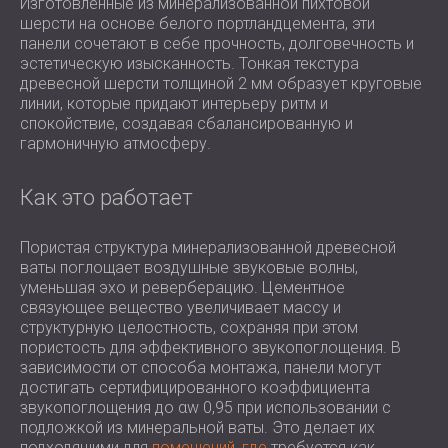
Изготовленные из минерализованной пихтовой
шерсти на основе белого портландцемента, эти
панели сочетают в себе прочность, долговечность и
эстетическую изысканность. Тонкая текстура
древесной шерсти толщиной 2 мм образует круговые
линии, которые придают интерьеру ритм и
спокойствие, создавая сбалансированную и
гармоничную атмосферу.
Как это работает
Пористая структура минерализованной древесной
ваты поглощает воздушные звуковые волны,
уменьшая эхо и реверберацию. Цементное
связующее вещество увеличивает массу и
структурную целостность, сохраняя при этом
пористость для эффективного звукопоглощения. В
зависимости от способа монтажа, панели могут
достигать сертифицированного коэффициента
звукопоглощения до αw 0,95 при использовании с
подложкой из минеральной ваты. Это делает их
подходящими для
помещений, где
требуется как