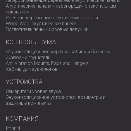
Перфорированные деревянные акустические панели
так и для опытных пользователей.
Акустические панели и перегородки с текстильным
покрытием
Реечные деревянные акустические панели
Основные преимущества
Wood Wool акустические панели
Поглотители пены и басовые ловушки
КОНТРОЛЬ ШУМА
Точность и соответствие требованиям:
полностью соответствует стандартам IEC 61672
Звукоизоляционные корпуса, кабины и барьеры
Класс 2 для измерений профессионального и
Жалюзи и глушители
промышленного шума.
Anti Vibration Mounts, Pads and Hangers
Измеряйте все частоты шума одновременно для
Кабины для аудиологов
точного выбора средств защиты органов слуха.
Универсальное применение: идеально подходит
УСТРОЙСТВА
для оценки шума на рабочих местах, в
Измерители уровня звука
развлекательных заведениях, транспортных
Звукоизоляционное устройство, дозиметры и
средствах и оборудовании.
защитные комплекты
Удобное управление данными: встроенная
система регистрации данных и программное
обеспечение AnalyzerPlus позволяют мгновенно
КОМПАНИЯ
создавать отчеты и анализировать тенденции.
Улучшенный пользовательский интерфейс:
Imprint