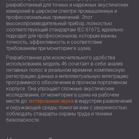
ЗВУКОИЗОЛЯЦИЯ И АКУСТИКА ДЛЯ
разработанный для точных и надежных акустических
ROMÂNIA (RO)
измерений в широком спектре промышленных и
ЗАЛЫ
POLAND (PL)
профессиональных применений. Этот
ЗВУКОИЗОЛЯЦИЯ И АКУСТИЧЕСКИЕ
FINLAND (FI)
высокопроизводительный прибор, полностью
РЕШЕНИЯ ДЛЯ ТОРГОВЫХ
USA (US)
соответствующий стандартам IEC 61672, идеально
подходит для профессионалов, которым важны
SOUTH AFRICA (ZA)
ПОМЕЩЕНИЙ
точность, эффективность и соответствие
ЗВУКОИЗОЛЯЦИЯ И АКУСТИКА ДЛЯ
требованиям при мониторинге шума.
ОБРАЗОВАТЕЛЬНЫХ УЧРЕЖДЕНИЙ
Разработанная для исключительного удобства
SOUND INSULATION AND ACOUSTICS
использования, модель 46 сочетает в себе анализ
FOR HEALTH CARE FACILITIES
октавных полос в реальном времени, комплексную
ЗВУКОИЗОЛЯЦИОННЫЕ И
регистрацию данных и интеллектуальную интеграцию
программного обеспечения в прочном портативном
АКУСТИЧЕСКИЕ РЕШЕНИЯ ДЛЯ
корпусе. Она упрощает сложные акустические
АУДИОЛОГИЧЕСКОЙ ОТРАСЛИ
исследования, от мониторинга шума на рабочем
ЗВУКОИЗОЛЯЦИОННЫЕ И
месте до
тестирования звука
в индустрии развлечений
и окружающей среды, помогая вам с уверенностью
АКУСТИЧЕСКИЕ РЕШЕНИЯ ДЛЯ
соблюдать стандарты охраны труда и техники
ЦЕНТРОВ ОБРАБОТКИ ДАННЫХ
безопасности.