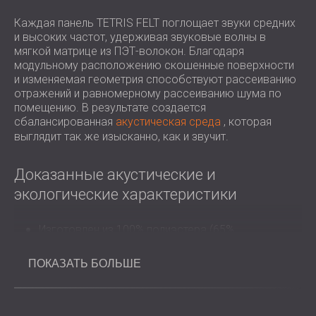
Каждая панель TETRIS FELT поглощает звуки средних
и высоких частот, удерживая звуковые волны в
мягкой матрице из ПЭТ-волокон. Благодаря
модульному расположению скошенные поверхности
и изменяемая геометрия способствуют рассеиванию
отражений и равномерному рассеиванию шума по
помещению. В результате создается
сбалансированная
акустическая среда
, которая
выглядит так же изысканно, как и звучит.
Доказанные акустические и
экологические характеристики
Изготовлен из 100% полиэстера (65%
переработанного) и войлока.
Обеспечивает высокий уровень
ПОКАЗАТЬ БОЛЬШЕ
звукопоглощения (NRC до 1,00 в зависимости от
конфигурации)
Классификация пожароопасности: B-s1, d0 (EN
13501-1)