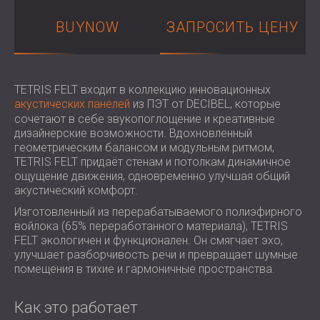
ЗВУКОИЗОЛЯЦИЯ И АКУСТИКА ДЛЯ
ROMÂNIA (RO)
BUYNOW
ЗАПРОСИТЬ ЦЕНУ
ЗАЛЫ
POLAND (PL)
ЗВУКОИЗОЛЯЦИЯ И АКУСТИЧЕСКИЕ
FINLAND (FI)
РЕШЕНИЯ ДЛЯ ТОРГОВЫХ
USA (US)
SOUTH AFRICA (ZA)
ПОМЕЩЕНИЙ
TETRIS FELT входит в коллекцию инновационных
ЗВУКОИЗОЛЯЦИЯ И АКУСТИКА ДЛЯ
акустических панелей
из ПЭТ от DECIBEL, которые
сочетают в себе звукопоглощение и креативные
ОБРАЗОВАТЕЛЬНЫХ УЧРЕЖДЕНИЙ
дизайнерские возможности. Вдохновленный
SOUND INSULATION AND ACOUSTICS
геометрическим балансом и модульным ритмом,
FOR HEALTH CARE FACILITIES
TETRIS FELT придаёт стенам и потолкам динамичное
ЗВУКОИЗОЛЯЦИОННЫЕ И
ощущение движения, одновременно улучшая общий
акустический комфорт.
АКУСТИЧЕСКИЕ РЕШЕНИЯ ДЛЯ
АУДИОЛОГИЧЕСКОЙ ОТРАСЛИ
Изготовленный из перерабатываемого полиэфирного
войлока (65% переработанного материала), TETRIS
ЗВУКОИЗОЛЯЦИОННЫЕ И
FELT экологичен и функционален. Он смягчает эхо,
АКУСТИЧЕСКИЕ РЕШЕНИЯ ДЛЯ
улучшает разборчивость речи и превращает шумные
ЦЕНТРОВ ОБРАБОТКИ ДАННЫХ
помещения в тихие и гармоничные пространства.
Как это работает