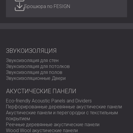
Брошюра по FESIGN
Офисы и рабочие пространства открытой
планировки
Студии звукозаписи и музыкальные комнаты
Отели, рестораны и конференц-залы
Образовательные и культурные учреждения
Жилые интерьеры, требующие акустической
обработки и отличительного дизайна
ЗВУКОИЗОЛЯЦИЯ
Звукоизоляция для стен
Акустический дизайн в движении
Звукоизоляция для потолков
Звукоизоляция для полов
Звукоизоляционные Двери
TETRIS FELT превращает акустику в настоящее
искусство. Модульная конструкция и геометрическая
АКУСТИЧЕСКИЕ ПАНЕЛИ
точность позволяют создавать бесконечное
количество творческих комбинаций, которые меняют
Eco-friendly Acoustic Panels and Dividers
представление как о звукопоглощении, так и о
Перфорированные деревянные акустические панели
визуальном дизайне.
Акустические панели и перегородки с текстильным
покрытием
Свяжитесь с DECIBEL сегодня
, чтобы использовать
Реечные деревянные акустические панели
TETRIS FELT в вашем следующем акустическом
Wood Wool акустические панели
проекте.