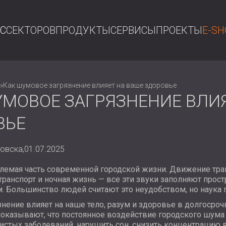
АС
СЕКТОРОВ
ПРОДУКТЫ
СЕРВИСЫ
ПРОЕКТЫ
E-SH
П
»
Как шумовое загрязнение влияет на ваше здоровье
УМОВОЕ ЗАГРЯЗНЕНИЕ ВЛИЯ
ВЬЕ
овска,
01.07.2025
емая часть современной городской жизни. Движение транс
ранспорт и ночная жизнь — все эти звуки заполняют прост
м. Большинство людей считают это неудобством, но наука 
нение влияет на наше тело, разум и здоровье в долгосроч
оказывают, что постоянное воздействие городского шума
истых заболеваний, нарушить сон, снизить концентрацию 