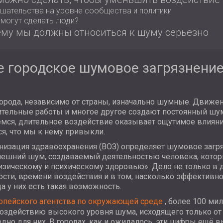
шательства на уровне сообщества и политики
 могут сделать люди?
му мы должны относиться к шуму серьезно
е городское шумовое загрязнени
рода, независимо от страны, изначально шумные. Движени
ительные работы и многое другое создают постоянный шум
мся, длительное воздействие оказывает ощутимое влияни
ся, что мы к нему привыкли.
низация здравоохранения (ВОЗ) определяет шумовое загр
нешний шум, создаваемый деятельностью человека, кото
изическому и психическому здоровью». Дело не только в д
сти, времени воздействия и в том, насколько эффективно
да у них есть такая возможность.
опейского агентства по окружающей среде
, более 100 ми
оздействию высокого уровня шума, исходящего только от
дно для них. В городах, как и ожидалось, эти цифры ещё в