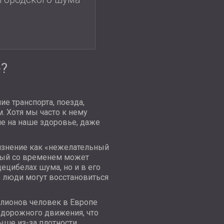
е?
е транспорта, поезда,
. Хотя мы часто к нему
е на наше здоровье, даже
язнение как «нежелательный
рый со временем может
ецибелах шума, но и в его
 люди могут восстановиться
ллионов человек в Европе
 дорожного движения, что
ыше из-за плотности