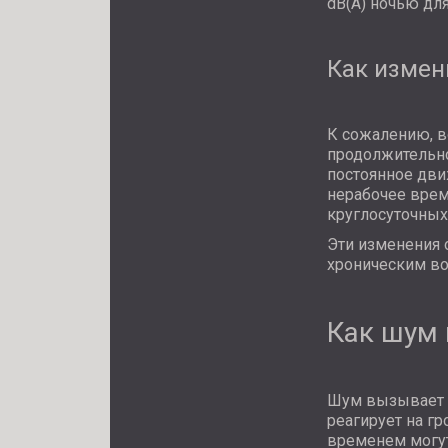
dB(A) ночью дл
Как измен
К сожалению, в
продолжительно
постоянное дв
нерабочее время
круглосуточных
Эти изменения 
хроническим в
Как шум 
Шум вызывает с
реагирует на гр
временем могут