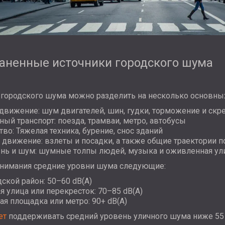
аненные источники городского шума
городского шума можно разделить на несколько основных
вижение: шум двигателей, шин, гудки, торможение и скре
ый транспорт: поезда, трамваи, метро, автобусы
тво: Тяжелая техника, бурение, снос зданий
движение: взлеты и посадки, а также общие траектории п
нь и шум: шумные толпы людей, музыка и оживленная ули
онимания средние уровни шума следующие:
дской район: 50–60 dB(A)
 улица или перекресток: 70–85 dB(A)
ая площадка или метро: 90+ dB(A)
ет
поддерживать средний уровень уличного шума ниже 55 