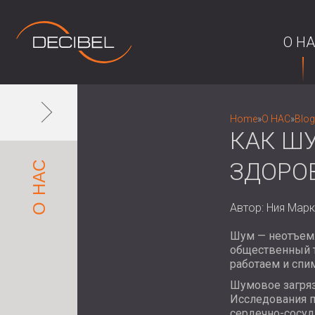
О Н
Home
»
О НАС
»
Blog
КАК Ш
ЗДОРО
О НАС
Автор: Ния Марк
Шум — неотъемл
общественный т
работаем и спи
Шумовое загряз
Исследования п
сердечно-сосуд