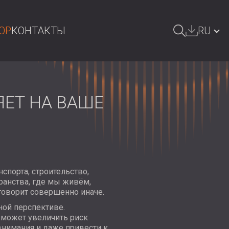
OP
КОНТАКТЫ
RU
ОИСК
БЪЛГАРИЯ | BG
GREAT BRITAIN | GB
ЕТ НА ВАШЕ
DEUTSCHLAND | DE
ÖSTERREICH | AT
SRBIJA | RS
ROMÂNIA | RO
порта, строительство,
ранства, где мы живём,
POLAND | PL
говорит совершенно иначе.
ной перспективе.
FINLAND | FI
 может увеличить риск
внимания и даже привести к