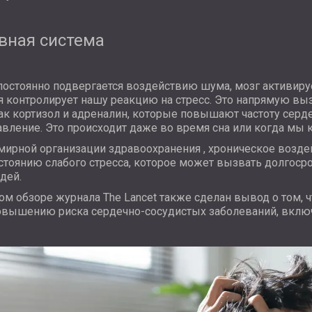
вная система
постоянно подвергается воздействию шума, мозг активир
ая контролирует нашу реакцию на стресс. Это напрямую в
 как кортизол и адреналин, которые повышают частоту сер
авление. Это происходит даже во время сна или когда мы
мирной организации здравоохранения
, хроническое возд
стоянию слабого стресса, которое может вызвать долгос
дей.
ом обзоре
журнала The Lancet
также сделан вывод о том,
овышению риска сердечно-сосудистых заболеваний, включ