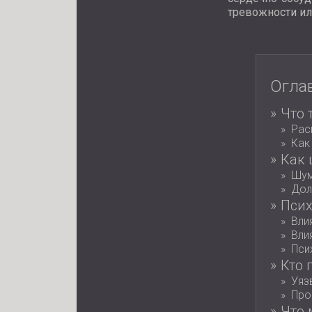
тревожности ил
Огла
Что 
Рас
Как
Как 
Шум
Дол
Псих
Вли
Вли
Пси
Кто 
Уяз
Про
Что 