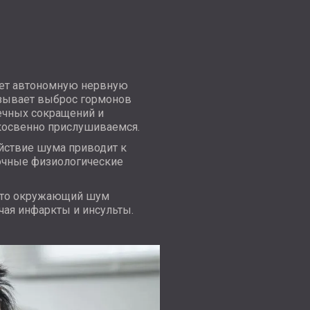
ует автономную нервную
ызывает выброс гормонов
дечных сокращений и
 косвенно прислушиваемся.
ействие шума приводит к
рочные физиологические
 что окружающий шум
ая инфаркты и инсульты.