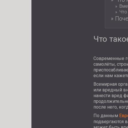
Вме
Что
Поче
Что тако
Современные го
самолёты, стро
приспосабливае
если нам кажет
Всемирная орга
или вредный в
нанести вред ф
продолжительно
после него, ког
По данным
Евр
подвергаются в
может быть вре