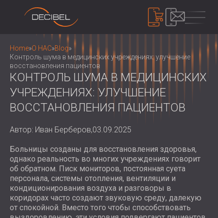
ПРОДУКТЫ
Home
»
О НАС
»
Blog
»
Контроль шума в медицинских учреждениях: улучшение
восстановления пациентов
КОНТРОЛЬ ШУМА В МЕДИЦИНСКИХ
ЗВУКОИЗОЛЯЦИЯ
УЧРЕЖДЕНИЯХ: УЛУЧШЕНИЕ
ЗВУКОИЗОЛЯЦИЯ ДЛЯ СТЕН
ВОССТАНОВЛЕНИЯ ПАЦИЕНТОВ
ЗВУКОИЗОЛЯЦИЯ ДЛЯ ПОТОЛКОВ
АКУСТИЧЕСКИЕ ПАНЕЛИ
ЗВУКОИЗОЛЯЦИЯ ДЛЯ ПОЛОВ
ECO-FRIENDLY ACOUSTIC PANELS AND
Автор: Иван Берберов,
03.09.2025
ЗВУКОИЗОЛЯЦИОННЫЕ ДВЕРИ
DIVIDERS
КОНТРОЛЬ ШУМА
ПЕРФОРИРОВАННЫЕ ДЕРЕВЯННЫЕ
Больницы созданы для восстановления здоровья,
ЗВУКОИЗОЛЯЦИОННЫЕ КОРПУСА,
однако реальность во многих учреждениях говорит
АКУСТИЧЕСКИЕ ПАНЕЛИ
КАБИНЫ И БАРЬЕРЫ
УСТРОЙСТВА
об обратном. Писк мониторов, постоянная суета
АКУСТИЧЕСКИЕ ПАНЕЛИ И
ЖАЛЮЗИ И ГЛУШИТЕЛИ
ИЗМЕРИТЕЛИ УРОВНЯ ЗВУКА
персонала, системы отопления, вентиляции и
ПЕРЕГОРОДКИ С ТЕКСТИЛЬНЫМ
ANTI VIBRATION MOUNTS, PADS AND
кондиционирования воздуха и разговоры в
ЗВУКОИЗОЛЯЦИОННОЕ УСТРОЙСТВО,
ПОКРЫТИЕМ
коридорах часто создают звуковую среду, далекую
HANGERS
ДОЗИМЕТРЫ И ЗАЩИТНЫЕ
О НАС
от спокойной. Вместо того чтобы способствовать
РЕЕЧНЫЕ ДЕРЕВЯННЫЕ
КАБИНЫ ДЛЯ АУДИОЛОГОВ
КОМПЛЕКТЫ
КТО МЫ
выздоровлению, эти условия подвергают пациентов