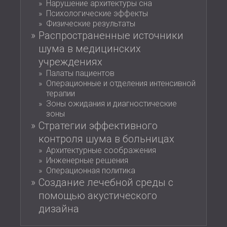
Нарушение архитектуры сна
ЗВУКОИЗОЛЯЦИЯ И АКУСТИКА ДЛЯ
ROMÂNIA (RO)
Психологические эффекты
ЗАЛЫ
POLAND (PL)
Физические результаты
ЗВУКОИЗОЛЯЦИЯ И АКУСТИЧЕСКИЕ
FINLAND (FI)
Распространенные источники
РЕШЕНИЯ ДЛЯ ТОРГОВЫХ
USA (US)
шума в медицинских
SOUTH AFRICA (ZA)
ПОМЕЩЕНИЙ
учреждениях
ЗВУКОИЗОЛЯЦИЯ И АКУСТИКА ДЛЯ
Палаты пациентов
Операционные и отделения интенсивной
ОБРАЗОВАТЕЛЬНЫХ УЧРЕЖДЕНИЙ
терапии
SOUND INSULATION AND ACOUSTICS
Зоны ожидания и диагностические
FOR HEALTH CARE FACILITIES
зоны
ЗВУКОИЗОЛЯЦИОННЫЕ И
Стратегии эффективного
АКУСТИЧЕСКИЕ РЕШЕНИЯ ДЛЯ
контроля шума в больницах
АУДИОЛОГИЧЕСКОЙ ОТРАСЛИ
Архитектурные соображения
Инженерные решения
ЗВУКОИЗОЛЯЦИОННЫЕ И
Операционная политика
АКУСТИЧЕСКИЕ РЕШЕНИЯ ДЛЯ
Создание лечебной среды с
ЦЕНТРОВ ОБРАБОТКИ ДАННЫХ
помощью акустического
дизайна