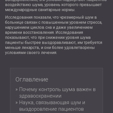
АКУСТИЧЕСКИЕ ПАНЕЛИ
воздействию шума, уровень которого превышает
BLOG
СЕКТОРОВ
WOOD WOOL АКУСТИЧЕСКИЕ ПАНЕЛИ
международные санитарные нормы.
R & D
ЗВУКОИЗОЛЯЦИЯ И АКУСТИКА ДЛЯ
ПОГЛОТИТЕЛИ ПЕНЫ И БАСОВЫЕ
Исследования показали, что чрезмерный шум в
НОВОСТИ
ЖИЛЫЕ ДОМА
ЛОВУШКИ
СЕРВИСЫ
больнице связан с повышенным уровнем стресса,
VIDEO
C SOUND INSULATION AND ACOUSTICS
нарушением циклов сна и даже увеличением
ВСЕ АКУСТИЧЕСКИЕ ПАНЕЛИ
АКУСТИЧЕСКИЙ КОНСАЛТИНГ
РЕКОМЕНДАЦИИ
времени восстановления. Исследования
FOR PRODUCTION FACILITIES
АКУСТИЧЕСКОЕ МОДЕЛИРОВАНИЕ
ПРОЕКТЫ
ЧЛЕНСТВО
показывают, что при снижении уровня шума
ЗВУКОИЗОЛЯЦИЯ И АКУСТИКА ДЛЯ
АКУСТИЧЕСКАЯ ИНЖЕНЕРИЯ
пациенты быстрее выздоравливают, им требуется
ОФИСЫ
ИЗМЕРЕНИЕ
меньше лекарств, и они более удовлетворены
КОНТАКТЫ
SOUNDPROOFING AND АCOUSTICS OF
условиями своего лечения.
КУРИРОВАНИЕ ПРОЕКТОВ
MACHINES AND EQUIPMENT
ВЫПОЛНЕНИЕ ПРОЕКТА
DOWNLOAD AREA
ЗВУКОИЗОЛЯЦИЯ И АКУСТИКА ДЛЯ
ПРОФЕССИОНАЛЬНЫЕ СТУДИИ
ЗВУКОИЗОЛЯЦИЯ И АКУСТИКА ДЛЯ
Оглавление
РОССИЯ (RU)
ЛАБОРАТОРИИ
БЪЛГАРИЯ (BG)
Почему контроль шума важен в
ЗВУКОИЗОЛЯЦИЯ И АКУСТИКА ДЛЯ
GREAT BRITAIN (GB)
здравоохранении
ПОИСК
РЕСТОРАНЫ И КЛУБЫ
DEUTSCHLAND (DE)
Наука, связывающая шум и
ЗВУКОИЗОЛЯЦИЯ И АКУСТИКА ДЛЯ
ÖSTERREICH (AT)
выздоровление пациентов
ОТЕЛИ
SRBIJA (RS)