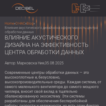
ПРОДУКТЫ
Home
»
О НАС
»
Blog
»
Влияние акустического дизайна на эффективность центра
обработки данных
ВЛИЯНИЕ АКУСТИЧЕСКОГО
ЗВУКОИЗОЛЯЦИЯ
ДИЗАЙНА НА ЭФФЕКТИВНОСТЬ
ЗВУКОИЗОЛЯЦИЯ ДЛЯ СТЕН
ЦЕНТРА ОБРАБОТКИ ДАННЫХ
ЗВУКОИЗОЛЯЦИЯ ДЛЯ ПОТОЛКОВ
АКУСТИЧЕСКИЕ ПАНЕЛИ
ЗВУКОИЗОЛЯЦИЯ ДЛЯ ПОЛОВ
ECO-FRIENDLY ACOUSTIC PANELS AND
Автор: Марковска Ния,
05.08.2025
ЗВУКОИЗОЛЯЦИОННЫЕ ДВЕРИ
DIVIDERS
КОНТРОЛЬ ШУМА
ПЕРФОРИРОВАННЫЕ ДЕРЕВЯННЫЕ
Современные центры обработки данных — это
ЗВУКОИЗОЛЯЦИОННЫЕ КОРПУСА,
высокоплотные и, безусловно,
АКУСТИЧЕСКИЕ ПАНЕЛИ
КАБИНЫ И БАРЬЕРЫ
УСТРОЙСТВА
высокопроизводительные среды. Каждая система, от
АКУСТИЧЕСКИЕ ПАНЕЛИ И
ЖАЛЮЗИ И ГЛУШИТЕЛИ
ИЗМЕРИТЕЛИ УРОВНЯ ЗВУКА
самого маленького вентилятора до самого мощного
ПЕРЕГОРОДКИ С ТЕКСТИЛЬНЫМ
ANTI VIBRATION MOUNTS, PADS AND
чиллера, вносит свой вклад в тщательно
ЗВУКОИЗОЛЯЦИОННОЕ УСТРОЙСТВО,
ПОКРЫТИЕМ
сбалансированную экосистему. Эти системы
HANGERS
ДОЗИМЕТРЫ И ЗАЩИТНЫЕ
О НАС
разработаны для обеспечения бесперебойной
РЕЕЧНЫЕ ДЕРЕВЯННЫЕ
КАБИНЫ ДЛЯ АУДИОЛОГОВ
КОМПЛЕКТЫ
КТО МЫ
работы, скорости и надежности, но есть один фактор,