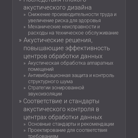
ЗВУКОИЗОЛЯЦИЯ И АКУСТИКА ДЛЯ
ROMÂNIA (RO)
акустического дизайна
ЗАЛЫ
POLAND (PL)
Снижение производительности труда и
ЗВУКОИЗОЛЯЦИЯ И АКУСТИЧЕСКИЕ
FINLAND (FI)
увеличение риска для здоровья
Механические неисправности и
РЕШЕНИЯ ДЛЯ ТОРГОВЫХ
USA (US)
расходы на техническое обслуживание
SOUTH AFRICA (ZA)
ПОМЕЩЕНИЙ
Акустические решения,
ЗВУКОИЗОЛЯЦИЯ И АКУСТИКА ДЛЯ
повышающие эффективность
ОБРАЗОВАТЕЛЬНЫХ УЧРЕЖДЕНИЙ
центров обработки данных
SOUND INSULATION AND ACOUSTICS
Акустическая обработка аппаратных
FOR HEALTH CARE FACILITIES
помещений
ЗВУКОИЗОЛЯЦИОННЫЕ И
Антивибрационная защита и контроль
структурного шума
АКУСТИЧЕСКИЕ РЕШЕНИЯ ДЛЯ
Стратегии зонированной
АУДИОЛОГИЧЕСКОЙ ОТРАСЛИ
звукоизоляции
ЗВУКОИЗОЛЯЦИОННЫЕ И
Соответствие и стандарты
АКУСТИЧЕСКИЕ РЕШЕНИЯ ДЛЯ
акустического контроля в
ЦЕНТРОВ ОБРАБОТКИ ДАННЫХ
центрах обработки данных
Основные стандарты и рекомендации
Проектирование для соответствия
требованиям