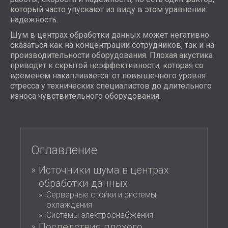
АКУСТИЧЕСКИЕ ПАНЕЛИ
который часто упускают из виду в этом уравнении:
BLOG
СЕКТОРОВ
WOOD WOOL АКУСТИЧЕСКИЕ ПАНЕЛИ
надежность.
R & D
ЗВУКОИЗОЛЯЦИЯ И АКУСТИКА ДЛЯ
ПОГЛОТИТЕЛИ ПЕНЫ И БАСОВЫЕ
Шум в центрах обработки данных может негативно
НОВОСТИ
ЖИЛЫЕ ДОМА
ЛОВУШКИ
СЕРВИСЫ
сказаться как на концентрации сотрудников, так и на
VIDEO
C SOUND INSULATION AND ACOUSTICS
производительности оборудования. Плохая акустика
ВСЕ АКУСТИЧЕСКИЕ ПАНЕЛИ
АКУСТИЧЕСКИЙ КОНСАЛТИНГ
РЕКОМЕНДАЦИИ
приводит к скрытой неэффективности, которая со
FOR PRODUCTION FACILITIES
АКУСТИЧЕСКОЕ МОДЕЛИРОВАНИЕ
ПРОЕКТЫ
ЧЛЕНСТВО
временем накапливается: от повышенного уровня
ЗВУКОИЗОЛЯЦИЯ И АКУСТИКА ДЛЯ
АКУСТИЧЕСКАЯ ИНЖЕНЕРИЯ
стресса у технических специалистов до длительного
ОФИСЫ
ИЗМЕРЕНИЕ
износа чувствительного оборудования.
КОНТАКТЫ
SOUNDPROOFING AND АCOUSTICS OF
КУРИРОВАНИЕ ПРОЕКТОВ
MACHINES AND EQUIPMENT
ВЫПОЛНЕНИЕ ПРОЕКТА
DOWNLOAD AREA
ЗВУКОИЗОЛЯЦИЯ И АКУСТИКА ДЛЯ
ПРОФЕССИОНАЛЬНЫЕ СТУДИИ
Оглавление
ЗВУКОИЗОЛЯЦИЯ И АКУСТИКА ДЛЯ
РОССИЯ (RU)
Источники шума в центрах
ЛАБОРАТОРИИ
БЪЛГАРИЯ (BG)
обработки данных
ЗВУКОИЗОЛЯЦИЯ И АКУСТИКА ДЛЯ
GREAT BRITAIN (GB)
ПОИСК
Серверные стойки и системы
РЕСТОРАНЫ И КЛУБЫ
DEUTSCHLAND (DE)
охлаждения
ЗВУКОИЗОЛЯЦИЯ И АКУСТИКА ДЛЯ
ÖSTERREICH (AT)
Системы электроснабжения
ОТЕЛИ
SRBIJA (RS)
Последствия плохого