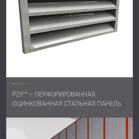
Объем работ
Осмотр на месте
и оценка шумового загрязнения
Разработка индивидуального
звукоизолирующего кожуха для теплового
насоса
Интеграция вентиляционных элементов для
поддержания надлежащего воздушного потока
Поставка и монтаж звукоизоляционных
материалов, предназначенных для наружного
применения
Решение
PZP™ – ПЕРФОРИРОВАННАЯ
ОЦИНКОВАННАЯ СТАЛЬНАЯ ПАНЕЛЬ
Компания DECIBEL спроектировала и установила
звукоизоляционный кожух вокруг теплового насоса.
Кожух изготовлен из высокоэффективных
акустических панелей, способных снижать уровень
шума и выдерживать воздействие внешних условий.