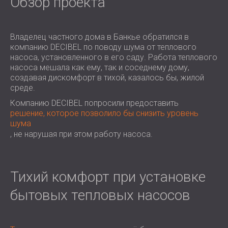
Обзор проекта
ЗВУКОИЗОЛЯЦИЯ И АКУСТИКА ДЛЯ
ROMÂNIA (RO)
ЗАЛЫ
POLAND (PL)
ЗВУКОИЗОЛЯЦИЯ И АКУСТИЧЕСКИЕ
FINLAND (FI)
Владелец частного дома в Банкье обратился в
РЕШЕНИЯ ДЛЯ ТОРГОВЫХ
USA (US)
компанию DECIBEL по поводу шума от теплового
насоса, установленного в его саду. Работа теплового
SOUTH AFRICA (ZA)
ПОМЕЩЕНИЙ
насоса мешала как ему, так и соседнему дому,
ЗВУКОИЗОЛЯЦИЯ И АКУСТИКА ДЛЯ
создавая дискомфорт в тихой, казалось бы, жилой
ОБРАЗОВАТЕЛЬНЫХ УЧРЕЖДЕНИЙ
среде.
SOUND INSULATION AND ACOUSTICS
Компанию DECIBEL попросили предоставить
FOR HEALTH CARE FACILITIES
решение, которое позволило бы снизить уровень
шума
ЗВУКОИЗОЛЯЦИОННЫЕ И
, не нарушая при этом работу насоса.
АКУСТИЧЕСКИЕ РЕШЕНИЯ ДЛЯ
АУДИОЛОГИЧЕСКОЙ ОТРАСЛИ
ЗВУКОИЗОЛЯЦИОННЫЕ И
Тихий комфорт при установке
АКУСТИЧЕСКИЕ РЕШЕНИЯ ДЛЯ
ЦЕНТРОВ ОБРАБОТКИ ДАННЫХ
бытовых тепловых насосов