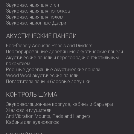
теплового насоса?
Звукоизоляция для стен
Звукоизоляция для потолков
Звукоизоляция для полов
DECIBEL предлагает индивидуальные системы
Звукоизоляционные Двери
звукоизоляции для систем отопления и охлаждения
жилых помещений.
Свяжитесь с нашей командой
,
АКУСТИЧЕСКИЕ ПАНЕЛИ
чтобы разработать решение, которое обеспечит
экологичность и тишину в вашем доме.
Eco-friendly Acoustic Panels and Dividers
Перфорированные деревянные акустические панели
Акустические панели и перегородки с текстильным
покрытием
Реечные деревянные акустические панели
Wood Wool акустические панели
Поглотители пены и басовые ловушки
КОНТРОЛЬ ШУМА
Звукоизоляционные корпуса, кабины и барьеры
Жалюзи и глушители
Anti Vibration Mounts, Pads and Hangers
Кабины для аудиологов