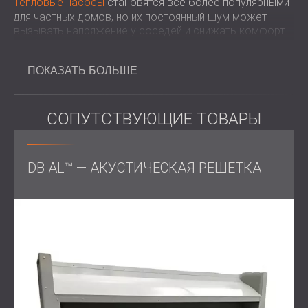
Тепловые насосы
становятся всё более популярными
для частных домов, но их постоянный шум может
вызывать напряжение у соседей и снижать комфорт
пребывания на открытом воздухе. Применение
профессиональных решений по звукоизоляции
ПОКАЗАТЬ БОЛЬШЕ
позволяет сохранить преимущества устойчивого
отопления и охлаждения, обеспечивая при этом
тишину и покой жильцов.
СОПУТСТВУЮЩИЕ ТОВАРЫ
Испытание
DB AL™ — АКУСТИЧЕСКАЯ РЕШЕТКА
Задача заключалась в разработке решения, которое
снизило бы уровень шума до приемлемого, сохранив
при этом эффективность работы теплового насоса.
Корпус должен был обеспечивать звукоизоляцию и
достаточную циркуляцию воздуха для
предотвращения перегрева.