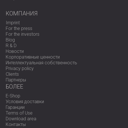
заметное улучшение концентрации и комфорта.
Панели органично вписались в дизайн.
КОМПАНИЯ
Готовы ли вы избавиться от шума в своем офисе?
Imprint
Ознакомьтесь с нашим полным ассортиментом
For the press
акустических стеновых панелей
или
For the investors
свяжитесь с командой DECIBEL,
чтобы начать
Blog
преобразование вашего рабочего пространства.
R & D
Новости
Корпоративные ценности
Интеллектуальная собственность
Privacy policy
Clients
Партнеры
БОЛЕЕ
E-Shop
Условия доставки
Гаранции
Terms of Use
Download area
Контакты