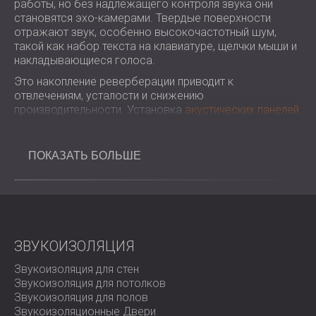
работы, но без надлежащего контроля звука они
становятся эхо-камерами. Твердые поверхности
отражают звук, особенно высокочастотный шум,
такой как набор текста на клавиатуре, щелчки мыши и
накладывающиеся голоса.
Это накопление реверберации приводит к
отвлечениям, усталости и снижению
производительности. Установка
акустических панелей
помогает поглощать эту энергию, делая пространство
тише, комфортнее и более удобным для работы.
ПОКАЗАТЬ БОЛЬШЕ
Испытание
В офисе было много естественного света и чистый,
минималистичный дизайн, но не было мягкой отделки,
поглощающей звук. Эхо от клавиатур и разговоров
отражалось от стен, создавая резкую, отвлекающую
ЗВУКОИЗОЛЯЦИЯ
акустическую среду.
Звукоизоляция для стен
Объем работ
Звукоизоляция для потолков
Звукоизоляция для полов
Изготовление на заказ акустических текстильных
Звукоизоляционные Двери