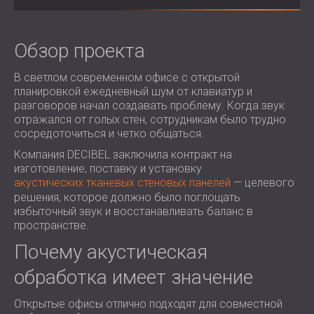
ЗВУКОИЗОЛЯЦИЯ И АКУСТИКА ДЛЯ
ROMÂNIA (RO)
ЗАЛЫ
POLAND (PL)
ЗВУКОИЗОЛЯЦИЯ И АКУСТИЧЕСКИЕ
Обзор проекта
FINLAND (FI)
РЕШЕНИЯ ДЛЯ ТОРГОВЫХ
USA (US)
В светлом современном офисе с открытой
SOUTH AFRICA (ZA)
ПОМЕЩЕНИЙ
планировкой ежедневный шум от клавиатур и
ЗВУКОИЗОЛЯЦИЯ И АКУСТИКА ДЛЯ
разговоров начал создавать проблему. Когда звук
ОБРАЗОВАТЕЛЬНЫХ УЧРЕЖДЕНИЙ
отражался от голых стен, сотрудникам было трудно
сосредоточиться и четко общаться.
SOUND INSULATION AND ACOUSTICS
FOR HEALTH CARE FACILITIES
Компания DECIBEL заключила контракт на
изготовление, поставку и установку
ЗВУКОИЗОЛЯЦИОННЫЕ И
акустических тканевых стеновых панелей
— целевого
АКУСТИЧЕСКИЕ РЕШЕНИЯ ДЛЯ
решения, которое должно было поглощать
АУДИОЛОГИЧЕСКОЙ ОТРАСЛИ
избыточный звук и восстанавливать баланс в
ЗВУКОИЗОЛЯЦИОННЫЕ И
пространстве.
АКУСТИЧЕСКИЕ РЕШЕНИЯ ДЛЯ
Почему акустическая
ЦЕНТРОВ ОБРАБОТКИ ДАННЫХ
обработка имеет значение
Открытые офисы отлично подходят для совместной