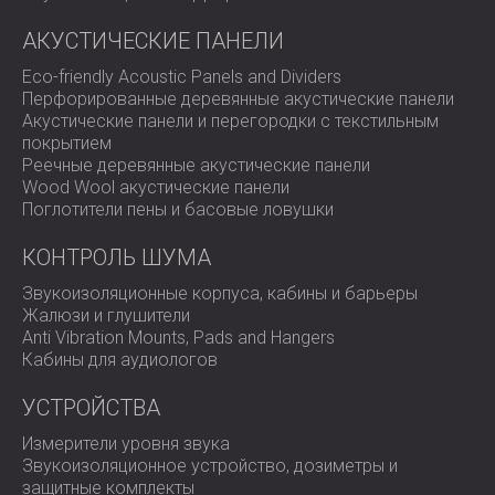
стеновых панелей
Выбор отделки и цвета в соответствии с тонами
АКУСТИЧЕСКИЕ ПАНЕЛИ
интерьера
Полная поставка и установка на месте
Eco-friendly Acoustic Panels and Dividers
Перфорированные деревянные акустические панели
Решение
Акустические панели и перегородки с текстильным
покрытием
DECIBEL разработал решение с использованием
Реечные деревянные акустические панели
акустических панелей, обернутых тканью,
Wood Wool акустические панели
установленных стратегически на основных
Поглотители пены и басовые ловушки
отражающих поверхностях стен. Панели были
выбраны в тонах, которые дополняли солнечную,
КОНТРОЛЬ ШУМА
современную эстетику офиса.
Звукоизоляционные корпуса, кабины и барьеры
Их структура с открытыми ячейками эффективно
Жалюзи и глушители
поглощает звуки средних и высоких частот, что
Anti Vibration Mounts, Pads and Hangers
особенно полезно для устранения шума речи и
Кабины для аудиологов
печатания, улучшая общую акустическую чистоту.
Результат
УСТРОЙСТВА
Измерители уровня звука
После установки пространство стало тише и более
Звукоизоляционное устройство, дозиметры и
сфокусированным. Эхо от набора текста и голосов
защитные комплекты
значительно уменьшилось, а сотрудники отметили